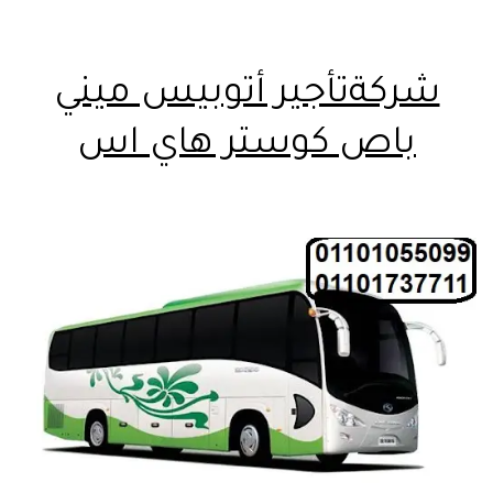
شركةتأجير أتوبيس ميني
باص كوستر هاي اس