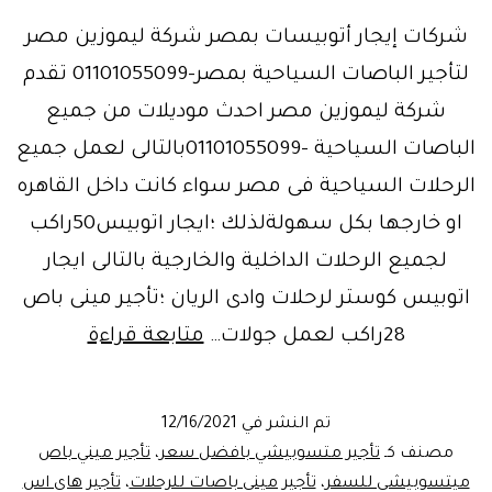
شركات إيجار أتوبيسات بمصر شركة ليموزين مصر
لتأجير الباصات السياحية بمصر-01101055099 تقدم
شركة ليموزين مصر احدث موديلات من جميع
الباصات السياحية -01101055099بالتالى لعمل جميع
الرحلات السياحية فى مصر سواء كانت داخل القاهره
او خارجها بكل سهولةلذلك ؛ايجار اتوبيس50راكب
لجميع الرحلات الداخلية والخارجية بالتالى ايجار
اتوبيس كوستر لرحلات وادى الريان ؛تأجير مينى باص
أفضل
28راكب لعمل جولات…
متابعة قراءة
شركات
إيجار
تم النشر في
12/16/2021
أتوبيسات
مصنف كـ
تأجير متسوبيشي بافضل سعر
،
تأجير ميني باص
بمصر
ميتسوبيشي للسفر
،
تأجير ميني باصات للرحلات
،
تأجير هاي اس