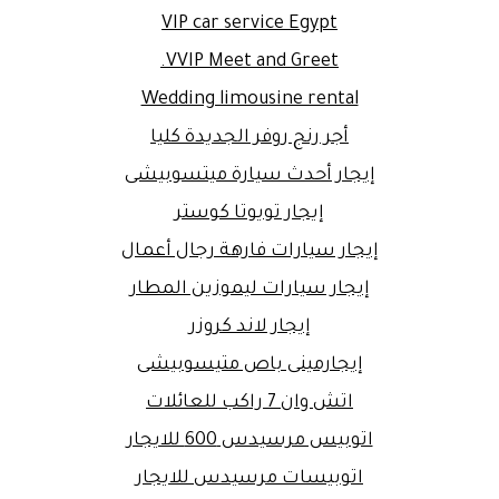
VIP car service Egypt
VVIP Meet and Greet.
Wedding limousine rental
أجر رنج روفر الجديدة كليا
إيجار أحدث سيارة ميتسوبيشى
إيجار تويوتا كوستر
إيجار سيارات فارهة رجال أعمال
إيجار سيارات ليموزين المطار
إيجار لاند كروزر
إيجارمينى باص متيسوبيشى
اتش وان 7 راكب للعائلات
اتوبيس مرسيدس 600 للايجار
اتوبيسات مرسيدس للايجار