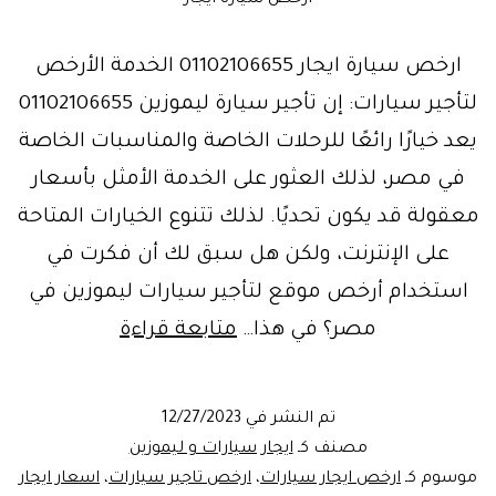
ارخص سيارة ايجار 01102106655 الخدمة الأرخص
لتأجير سيارات: إن تأجير سيارة ليموزين 01102106655
يعد خيارًا رائعًا للرحلات الخاصة والمناسبات الخاصة
في مصر، لذلك العثور على الخدمة الأمثل بأسعار
معقولة قد يكون تحديًا. لذلك تتنوع الخيارات المتاحة
على الإنترنت، ولكن هل سبق لك أن فكرت في
استخدام أرخص موقع لتأجير سيارات ليموزين في
ارخص
مصر؟ في هذا…
متابعة قراءة
موقع
ايجار
تم النشر في
12/27/2023
سيارات_ليموز
مصنف كـ
ايجار سيارات و ليموزين
مصر
موسوم كـ
ارخص ايجار سيارات
،
ارخص تاجير سيارات
،
اسعار ايجار