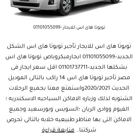
تويوتا هاى اس للايجار -01101055099
تويوتا هاى اس للايجار تأجير تويوتا هاى اس الشكل
الجديد-01101055099 ايجارميكروباص تويوتا هاى اس
بشكلها الجديد-01101737711 اقل سعر ايجار فى
مصر تأجير تويوتا هاى اس 14 راكب بالتالى الموديل
الحديث 2020/2021واستمتع معنا بجميع الرحلات
الشتويه لذلك وزياره الاماكن السياحيه الاسكندريه ؛
الفيوم ووادى الريان ؛السويس وبورسعيد وجميع
الاماكن التى بها مناظر طبيعيه خلابه بالتالى تحرص
قنبلةالموسم..توي
شركتنا…
متابعة قراءة