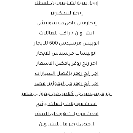
إيجار سيارات ليموزين المطار
إيجار لاند كروزر
إيجارمينى باص متيسوبيشى
اتش وان 7 راكب للعائلات
اتوبيس مرسيدس 600 للايجار
اتوبيسات مرسيدس للايجار
اجر رنج روفر بافضل الاسعار
اجر رنج روفر بافضل السيارات
اجر رنج روفر من ليموزين مصر
اجر مرسيدس جي كلاس من ليموزين مصر
احدث موديلات باصات يوتنج
احدث موديلات هونداي للسفر
ارخص ايجار فان اتش وان