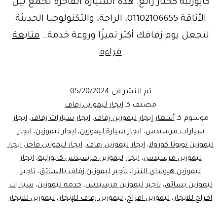
كابورلية كخيار رائع. هذه السيارة الفاخرة تجمع بين
الأناقة 01102106655، الراحة، والتكنولوجيا الحديثة
لتجعل يوم زفافك أكثر تميزًا وروعة خدمة…
متابعة
خدمة
قراءة
استئجار
ليموزين
تم النشر في
05/20/2024
لحفلات
مصنف كـ
ايجار ليموزين زفاف
الزفاف
موسوم كـ
أسعار إيجار ليموزين زفاف
،
ايجار سيارات زفاف
،
ايجار
سيارات مرسيدس
،
ايجار سيارة ليموزين
،
ايجار ليموزين
،
ايجار
ليموزين تويوتا كورولا
،
ايجار ليموزين زفاف
،
ايجار ليموزين فاخر
،
ايجار
ليموزين مرسيدس
،
ايجار ليموزين مرسيدس كابورلية
،
ايجار
ليموزين هيونداى النترا
،
تأجير ليموزين زفاف بالسائق
،
تاجير
ليموزين بسائق
،
تاجير ليموزين مرسيدس
،
خدمه ليموزين
،
سيارات
افراح للايجار
،
ليموزين افراح
،
ليموزين زفاف للإيجار
،
ليموزين للايجار