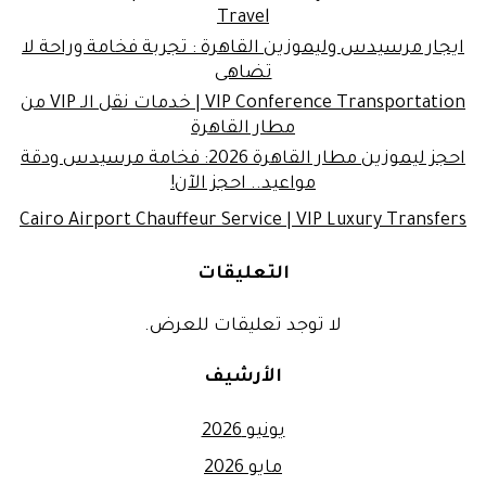
Travel
ايجار مرسيدس وليموزين القاهرة : تجربة فخامة وراحة لا
تضاهى
VIP Conference Transportation | خدمات نقل الـ VIP من
مطار القاهرة
احجز ليموزين مطار القاهرة 2026: فخامة مرسيدس ودقة
مواعيد.. احجز الآن!
Cairo Airport Chauffeur Service | VIP Luxury Transfers
التعليقات
لا توجد تعليقات للعرض.
الأرشيف
يونيو 2026
مايو 2026