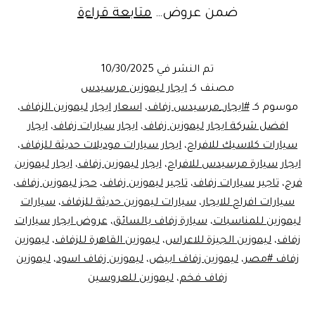
احجز
ضمن عروض…
متابعة قراءة
الان
ليموزين
تم النشر في
10/30/2025
مرسيدس
مصنف كـ
ايجار ليموزين مرسيدس
لحفل
موسوم كـ
#ايجار_مرسيدس زفاف
،
اسعار ايجار ليموزين الزفاف
،
افضل شركة ايجار ليموزين زفاف
،
ايجار سيارات زفاف
،
ايجار
زفاف
سيارات كلاسيك للافراح
،
ايجار سيارات موديلات حديثة للزفاف
،
ب
ايجار سيارة مرسيدس للافراح
،
ايجار ليموزين زفاف
،
ايجار ليموزين
3000
فرح
،
تاجير سيارات زفاف
،
تاجير ليموزين زفاف
،
حجز ليموزين زفاف
،
سيارات افراح للايجار
،
سيارات ليموزين حديثة للزفاف
،
جنيه
سيارات
ليموزين للمناسبات
،
سيارة زفاف بالسائق
،
عروض ايجار سيارات
فقط
زفاف
،
ليموزين الجيزة للاعراس
،
ليموزين القاهرة للزفاف
،
ليموزين
زفاف #مصر
،
ليموزين زفاف ابيض
،
ليموزين زفاف اسود
،
ليموزين
زفاف فخم
،
ليموزين للعروسين