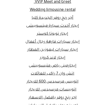
VVIP Meet and Greet.
Wedding limousine rental
أجر رنج روفر الجديدة كليا
إيجار أحدث سيارة ميتسوبيشى
إيجار تويوتا كوستر
إيجار سيارات فارهة رجال أعمال
إيجار سيارات ليموزين المطار
إيجار لاند كروزر
إيجارمينى باص متيسوبيشى
اتش وان 7 راكب للعائلات
اتوبيس مرسيدس 600 للايجار
اتوبيسات مرسيدس للايجار
اجر رنج روفر بافضل الاسعار