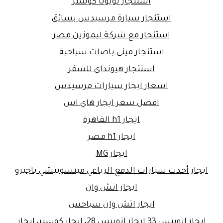
استئجار تويوتا كوستر
استئجار سيارة مرسيدس بسائق
استئجار مع شركة ليموزين مصر
استئجار ميني باصات سياحية
استئجار هيونداي للسفر
اسعار ايجار سيارات مرسيدس
افضل سعر ايجار هاي اس
ايجار h1 القاهرة
ايجار h1 مصر
ايجار MG
ايجار أحدث سيارات الدفع الرباعي ميتسوبيشي باجيرو
ايجار اتش وان
ايجار اتش وان سياحس
ايجار اتوبيس 33 ايجار اتوبيس 28، إيجار كوستر، ايجار