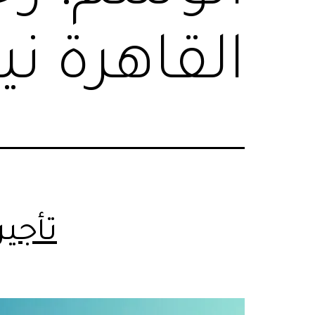
القاهرة ن
تأجير