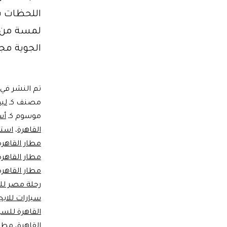
اللحظات بأ
لمسة من ال
الجوية مج
تم النشر في
مصنف كـ
ليم
موسوم كـ
أس
القاهرة
،
استق
مطار القاهرة
مطار القاهرة
مطار القاهرة
رحلة مصر للط
سيارات للايج
القاهرة للسي
القاهرة
،
مطار