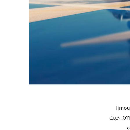
0110210665 ليموزين مطار مصر limousine
airport: ليس هناك أجمل من لحظة الوصول إلى المطار01102106655، حيث
ه