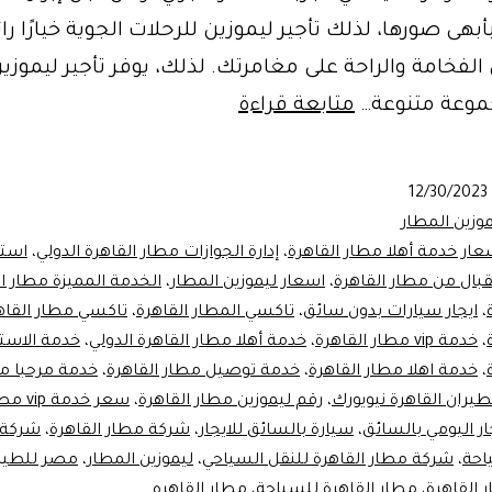
بهى صورها، لذلك تأجير ليموزين للرحلات الجوية خيارًا را
فخامة والراحة على مغامرتك. لذلك، يوفر تأجير ليموزين
تأجير
موعة متنوعة…
متابعة قراءة
ليموزين
للرحلات
12/30/2023
الجوية
وزين المطار
عار خدمة أهلا مطار القاهرة
،
إدارة الجوازات مطار القاهرة الدولي
،
استق
بال من مطار القاهرة
،
اسعار ليموزين المطار
،
الخدمة المميزة مطار ا
،
ايجار سيارات بدون سائق
،
تاكسي المطار القاهرة
،
تاكسي مطار القاه
،
خدمة vip مطار القاهرة
،
خدمة أهلا مطار القاهرة الدولي
،
خدمة الاست
،
خدمة اهلا مطار القاهرة
،
خدمة توصيل مطار القاهرة
،
خدمة مرحبا مط
يران القاهرة نيويورك
،
رقم ليموزين مطار القاهرة
،
سعر خدمة vip مطار القاهرة
ار اليومي بالسائق
،
سيارة بالسائق للايجار
،
شركة مطار القاهرة
،
شركة 
احة
،
شركة مطار القاهرة للنقل السياحي
،
ليموزين المطار
،
مصر للطير
 القاهرة
،
مطار القاهرة للسياحة
،
مطار القاهره