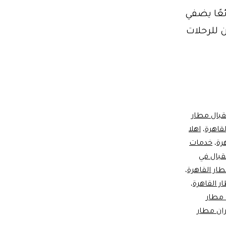
ئعًا يضفي
 للرحلات
بال مطار
لقاهرة
،
اهلا
رة
،
خدمات
قبال في
ار القاهرة
،
،
مطار
ان مطار