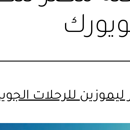
يويورك
 ليموزين للرحلات الجوية