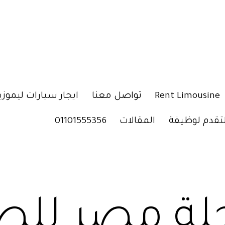
Rent Limousine
تواصل معنا
ايجار سيارات ليموزي
لتقدم لوظيفة
المقالات
01101555356
لة مصر للط