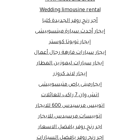
Wedding limousine rental
أجر رنج روفر الجديدة كليا
إيجار أحدث سيارة ميتسوبيشى
إيجار تويوتا كوستر
إيجار سيارات فارهة رجال أعمال
إيجار سيارات ليموزين المطار
إيجار لاند كروزر
إيجارمينى باص متيسوبيشى
اتش وان 7 راكب للعائلات
اتوبيس مرسيدس 600 للايجار
اتوبيسات مرسيدس للايجار
اجر رنج روفر بافضل الاسعار
اجر رنج روفر بافضل السيارات