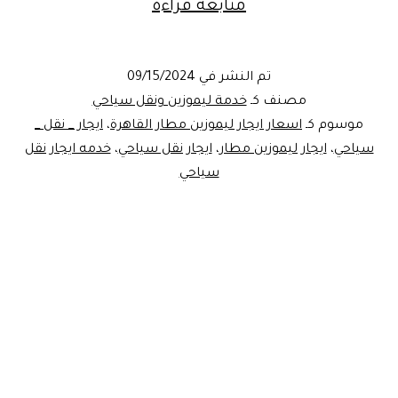
افضل
متابعة قراءة
واكبر
شركة
تم النشر في
09/15/2024
ليموزين
مصنف كـ
خدمة ليموزين ونقل سياحي
للرحلات
موسوم كـ
اسعار ايجار ليموزين مطار القاهرة
،
ايجار _ نقل _
سياحي
،
ايجار ليموزين مطار
،
ايجار نقل سياحي
،
خدمه ايجار نقل
والنقل
سياحي
الداخلي