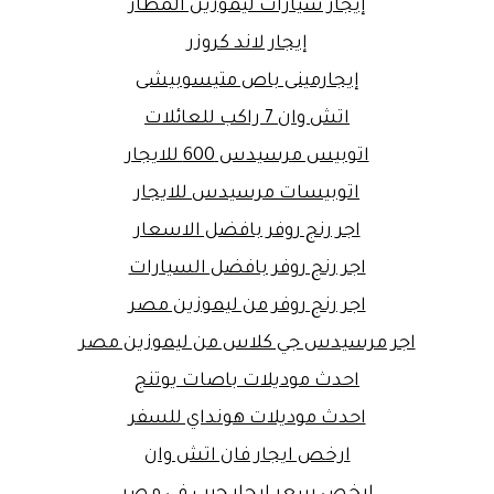
إيجار سيارات ليموزين المطار
إيجار لاند كروزر
إيجارمينى باص متيسوبيشى
اتش وان 7 راكب للعائلات
اتوبيس مرسيدس 600 للايجار
اتوبيسات مرسيدس للايجار
اجر رنج روفر بافضل الاسعار
اجر رنج روفر بافضل السيارات
اجر رنج روفر من ليموزين مصر
اجر مرسيدس جي كلاس من ليموزين مصر
احدث موديلات باصات يوتنج
احدث موديلات هونداي للسفر
ارخص ايجار فان اتش وان
ارخص سعر ايجار جيب في مصر