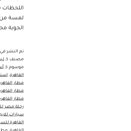
اللحظات بأ
لمسة من ال
الجوية مج
تم النشر في
مصنف كـ
ليم
موسوم كـ
أس
القاهرة
،
استق
مطار القاهرة
مطار القاهرة
مطار القاهرة
رحلة مصر للط
سيارات للايج
القاهرة للسي
القاهرة
،
مطار