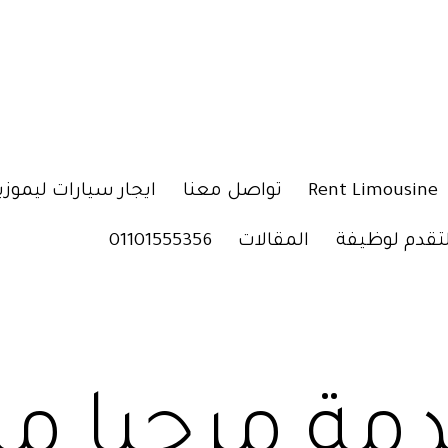
Rent Limousine
تواصل معنا
ايجار سيارات ليموزي
لتقدم لوظيفة
المقالات
01101555356
مة مرحبا م