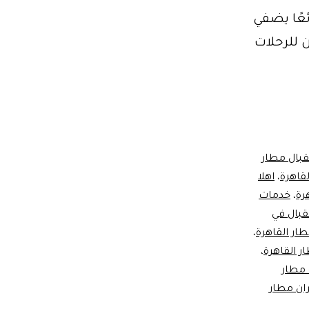
ئعًا يضفي
 للرحلات
بال مطار
لقاهرة
،
اهلا
رة
،
خدمات
قبال في
ار القاهرة
،
،
مطار
ان مطار