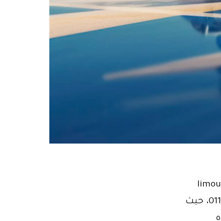
0110210665 ليموزين مطار مصر limousine
airport: ليس هناك أجمل من لحظة الوصول إلى المطار01102106655، حيث
ه