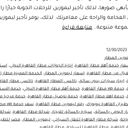
بهى صورها، لذلك تأجير ليموزين للرحلات الجوية خيارًا را
فخامة والراحة على مغامرتك. لذلك، يوفر تأجير ليموزين
تأجير
موعة متنوعة…
متابعة قراءة
ليموزين
للرحلات
12/30/2023
الجوية
وزين المطار
عار خدمة أهلا مطار القاهرة
،
إدارة الجوازات مطار القاهرة الدولي
،
استق
بال من مطار القاهرة
،
اسعار ليموزين المطار
،
الخدمة المميزة مطار ا
،
ايجار سيارات بدون سائق
،
تاكسي المطار القاهرة
،
تاكسي مطار القاه
،
خدمة vip مطار القاهرة
،
خدمة أهلا مطار القاهرة الدولي
،
خدمة الاست
،
خدمة اهلا مطار القاهرة
،
خدمة توصيل مطار القاهرة
،
خدمة مرحبا مط
يران القاهرة نيويورك
،
رقم ليموزين مطار القاهرة
،
سعر خدمة vip مطار القاهرة
ار اليومي بالسائق
،
سيارة بالسائق للايجار
،
شركة مطار القاهرة
،
شركة 
احة
،
شركة مطار القاهرة للنقل السياحي
،
ليموزين المطار
،
مصر للطير
 القاهرة
،
مطار القاهرة للسياحة
،
مطار القاهره