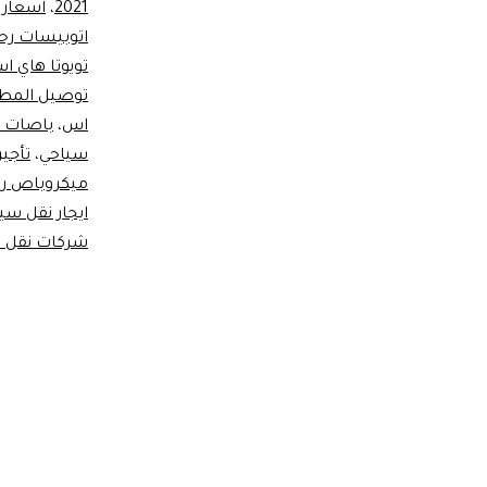
2021
،
اسعار ت
اتوبيسات رح
تويوتا هاي ا
توصيل المطا
اس
،
باصات س
سياحي
،
تأجير
ميكروباص ر
ايجار نقل سي
شركات نقل 