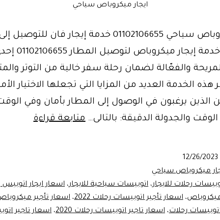
ايجار ميكروباص سياحي
ايجار ميكروباص سياحي 01102106655 خدمة إيجار فان للتو
لذلك تُعد خدمة إيجار ميكروباص لتوصيل المطار 5
مريحة والفعّالة لضمان رحلة سفر خالية من التوتر والمت
ر هذه الخدمة العديد من المزايا التي تجعلها الاختيار الأم
 الذين يرغبون في الوصول إلى المطار بأمان وفي الوقت
ايجار
لوقت والجدولة الدقيقة: بالتالى…
متابعة قراءة
ميكروبا
توصيل
12/26/2023
المطار
جار ميكروباص سياحي
وبيسات رحلات للايجار
،
اتوبيسات سياحية للايجار
،
اسعار ايجار اتوبيس 
 ميكروباص
،
اسعار تأجير اتوبيسات رحلات 2022
،
اسعار تأجير ميكروبا
اتوبيسات رحلات
،
اسعار تاجير اتوبيسات رحلات 2020
،
اسعار تاجير اتو