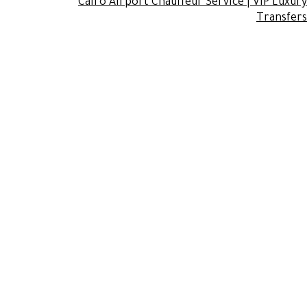
Cairo Airport Chauffeur Service | VIP Luxury
Transfers