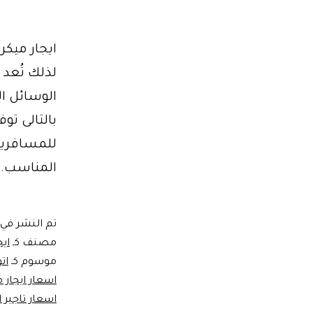
الوسائل ال
بالتالى توف
للمسافرين
المناسب. ا
تم النشر في
مصنف كـ
اي
موسوم كـ
ات
اسعار ايجار
اسعار تاجير 