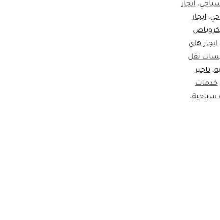
سياحي
،
ايجار
حي
،
ايجار
يكروباص
ايجار هاي
بيسات نقل
ة
،
تاجير
خدمات
 سياحية
،