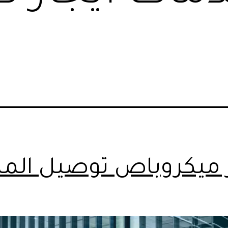
ر ميكروباص توصيل المط