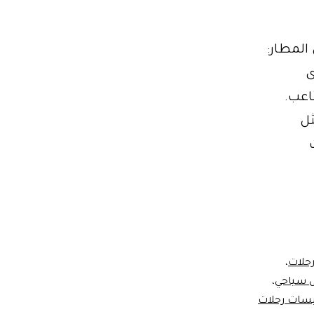
صيل إلى المطار:
0110210665 إحدى
اعب.
ثل
ص
رحلات
،
ص سياحي
،
بيسات رحلات