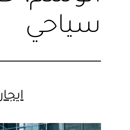
سياحي
ايجا