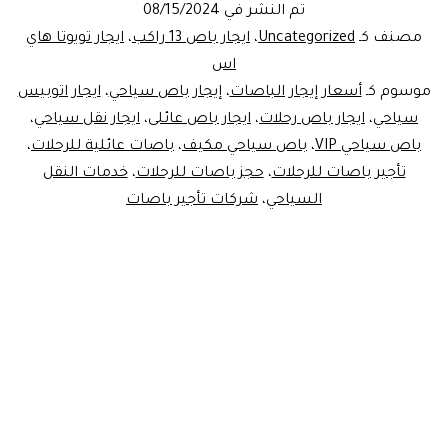
تم النشر في
08/15/2024
مصنف كـ
Uncategorized
،
ايجار باص 13 راكب
،
ايجار تويوتا هاي
اس
موسوم كـ
أسعار إيجار الباصات
،
إيجار باص سياحي
،
ايجار اتوبيس
سياحي
،
ايجار باص رحلات
،
ايجار باص عائلى
،
ايجار نقل سياحي
،
باص سياحي VIP
،
باص سياحي مكيف
،
باصات عائلية للرحلات
،
تأجير باصات للرحلات
،
حجز باصات للرحلات
،
خدمات النقل
السياحي
،
شركات تأجير باصات