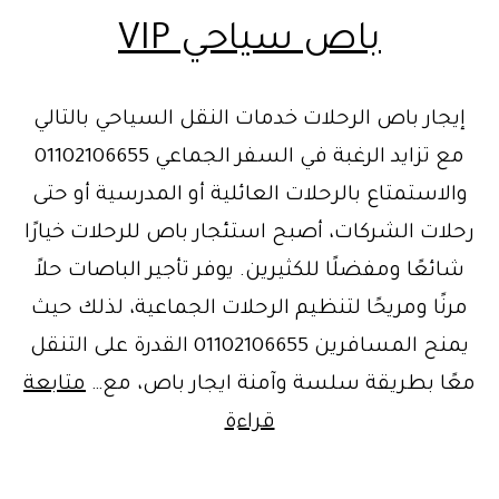
باص سياحي VIP
إيجار باص الرحلات خدمات النقل السياحي بالتالي
مع تزايد الرغبة في السفر الجماعي 01102106655
والاستمتاع بالرحلات العائلية أو المدرسية أو حتى
رحلات الشركات، أصبح استئجار باص للرحلات خيارًا
شائعًا ومفضلًا للكثيرين. يوفر تأجير الباصات حلاً
مرنًا ومريحًا لتنظيم الرحلات الجماعية، لذلك حيث
يمنح المسافرين 01102106655 القدرة على التنقل
معًا بطريقة سلسة وآمنة ايجار باص، مع…
متابعة
باص
قراءة
سياحي
VIP