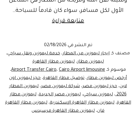
وسيلة نقل آمنة ومريحة من المطار هي الشاغل
الأول لكل مسافر، سواء كان قادماً للسياحة…
ليموزين
متابعة قراءة
مطار
القاهره
تم النشر في
02/18/2026
|
مصنف كـ
ايجار ليموزين من المطار
،
خدمة ليموزين ونقل سياحي
،
احجز
ليموزين مطار
،
ليموزين مطار القاهرة
موسوم كـ
Cairo Airport limousine
،
Airport Transfer Cairo
،
رحلتك
أرخص ليموزين مطار
،
توصيل مطار القاهرة
،
حجز ليموزين اون
مع
لاين
،
حجز ليموزين مصر
،
شركة ليموزين مصر
،
ليموزين المطار
ليموزين
2026.
،
ليموزين سياحي
،
ليموزين مصر الجديدة
،
ليموزين مطار
القاهرة
،
ليموزين مطار القاهرة الإسكندرية
،
مصر
ليموزين مطار القاهرة
فان
،
ليموزين مطار القاهرة مرسيدس
بأفضل
سعر
وخدمة