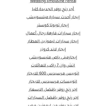
Wedding limousine rental
أجر رنج روفر الجديدة كليا
إيجار أحدث سيارة ميتسوبيشى
إيجار تويوتا كوستر
إيجار سيارات فارهة رجال أعمال
إيجار سيارات ليموزين المطار
إيجار لاند كروزر
إيجارمينى باص متيسوبيشى
اتش وان 7 راكب للعائلات
اتوبيس مرسيدس 600 للايجار
اتوبيسات مرسيدس للايجار
اجر رنج روفر بافضل الاسعار
اجر رنج روفر بافضل السيارات
اجر رنج روفر من ليموزين مصر