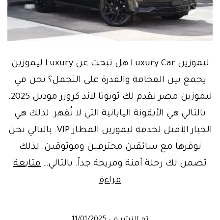
ليموزين Luxury Car هل تبحث عن Luxury ليموزين
يجمع بين الفخامة والقدرة على التحمل؟ نحن في
ليموزين مصر نقدم لك تويوتا لاند كروزر موديل 2025.
بالتالي هي الأيقونة اليابانية التي لا تُقهر. لذلك هي
الخيار الأمثل لخدمة ليموزين المطار VIP. بالتالي نحن
نوفرها مع سائقين محترفين وموثوقين. لذلك
تضمن لك رحلة آمنة ومريحة جداً. بالتالي…
متابعة
قراءة
Luxury
ليموزين
تم النشر في
11/01/2025