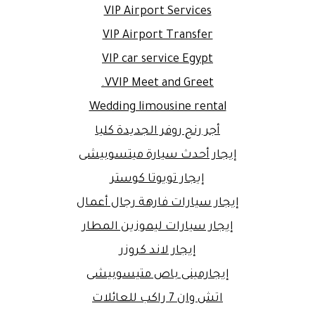
VIP Airport Services
VIP Airport Transfer
VIP car service Egypt
VVIP Meet and Greet.
Wedding limousine rental
أجر رنج روفر الجديدة كليا
إيجار أحدث سيارة ميتسوبيشى
إيجار تويوتا كوستر
إيجار سيارات فارهة رجال أعمال
إيجار سيارات ليموزين المطار
إيجار لاند كروزر
إيجارمينى باص متيسوبيشى
اتش وان 7 راكب للعائلات