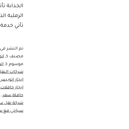
الرملية ال
تأتي خدمة
تم النشر في
مصنف كـ
ات
موسوم كـ
ات
شركات النقل
ايجار اتوبي
ايجار حافلات
حافلة سفر
،
ح
شركة نقل سي
سياحي مع س