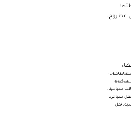
 وشواطئها
لى مطروح،
س
فضل
يس مرسيدس
،
 سياحية
،
لات سياحية
،
قل سياحي
،
بة
،
نقل