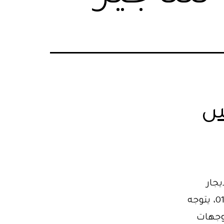
س
جار
بالتالي مع بداية فصل الصيف واقتراب موسم الإجازات 01102106655، يتوجه
لوجهات