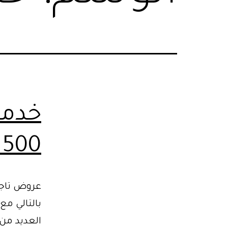
خدمة
500 للسفر الي مطروح
عروض تاجي
العديد من