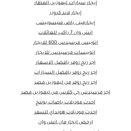
إيجار سيارات ليموزين المطار
إيجار لاند كروزر
إيجارمينى باص متيسوبيشى
اتش وان 7 راكب للعائلات
اتوبيس مرسيدس 600 للايجار
اتوبيسات مرسيدس للايجار
اجر رنج روفر بافضل الاسعار
اجر رنج روفر بافضل السيارات
اجر رنج روفر من ليموزين مصر
اجر مرسيدس جي كلاس من ليموزين مصر
احدث موديلات باصات يوتنج
احدث موديلات هونداي للسفر
ارخص ايجار فان اتش وان