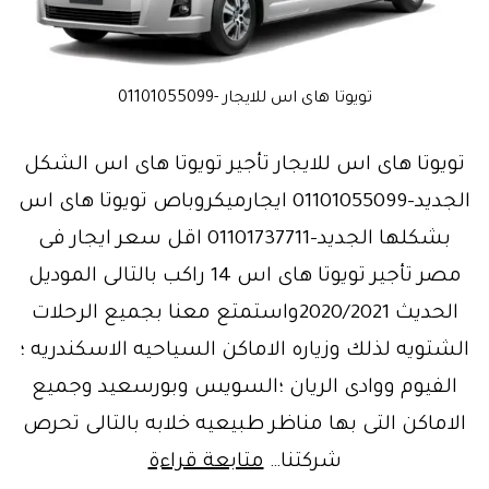
تويوتا هاى اس للايجار -01101055099
تويوتا هاى اس للايجار تأجير تويوتا هاى اس الشكل
الجديد-01101055099 ايجارميكروباص تويوتا هاى اس
بشكلها الجديد-01101737711 اقل سعر ايجار فى
مصر تأجير تويوتا هاى اس 14 راكب بالتالى الموديل
الحديث 2020/2021واستمتع معنا بجميع الرحلات
الشتويه لذلك وزياره الاماكن السياحيه الاسكندريه ؛
الفيوم ووادى الريان ؛السويس وبورسعيد وجميع
الاماكن التى بها مناظر طبيعيه خلابه بالتالى تحرص
قنبلةالموسم..توي
شركتنا…
متابعة قراءة