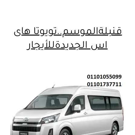
قنبلةالموسم..تويوتا هاى
اس الجديدةللأيجار