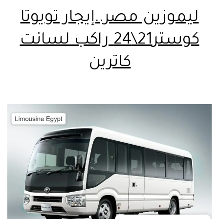
ليموزين مصر..إيجار تويوتا
كوستر21\24 راكب لسانت
كاترين