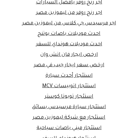
اجر رنج روفر بافضل السيارات
اجر رنج روفر من ليموزين مصر
اجر مرسيدس جي كلاس من ليموزين مصر
احدث موديلات باصات يوتنج
احدث موديلات هونداي للسفر
ارخص ايجار فان اتش وان
ارخص سعر ايجار جيب في مصر
استئجار أحدث سيارة
استئجار اتوبيسات MCV
استئجار تويوتا كوستر
استئجار سيارة مرسيدس بسائق
استئجار مع شركة ليموزين مصر
استئجار ميني باصات سياحية