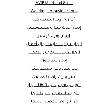
VVIP Meet and Greet.
Wedding limousine rental
أجر رنج روفر الجديدة كليا
إيجار أحدث سيارة ميتسوبيشى
إيجار تويوتا كوستر
إيجار سيارات فارهة رجال أعمال
إيجار سيارات ليموزين المطار
إيجار لاند كروزر
إيجارمينى باص متيسوبيشى
اتش وان 7 راكب للعائلات
اتوبيس مرسيدس 600 للايجار
اتوبيسات مرسيدس للايجار
اجر رنج روفر بافضل الاسعار