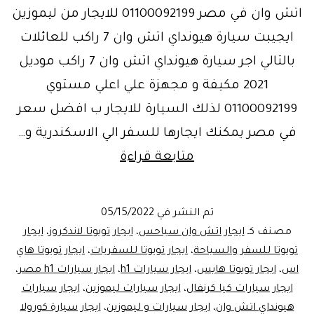
اتش وان في مصر 01100092199 للايجار من ليموزين
ايجيبت سيارة هيونداي اتش وان 7 راكب للعائلات
بالتالي اجر سيارة هيونداي اتش وان 7 راكب موديل
2021 مكيفة و مجهزة علي اعلي مستوي
01100092199 لذلك السيارة للايجار ب افضل سعر
في مصر يمكنك ايجارها للسفر الي الاسكندرية و…
تبدأ
متابعة قراءة
من
500
تم النشر في
05/15/2022
جنيه:ارخص
مصنف كـ
ايجار اتش وان سياحس
،
ايجار تويوتا لاندكروز
،
ايجار
ايجار
تويوتا للسفر والسياحة
،
ايجار تويوتا للسفريات
،
ايجار تويوتا هاي
اس
،
ايجار تويوتا هايس
،
ايجار سيارات h1
،
ايجار سيارات h1 مصر
،
اتش
ايجار سيارات كيا كرنفال
،
ايجار سيارات ليموزين
،
ايجار سيارات
وان
هيونداي اتش وان
،
ايجار سيارات و ليموزين
،
ايجار سيارة كورولا