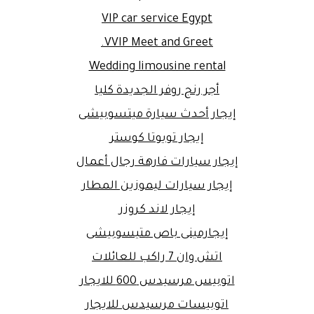
VIP car service Egypt
VVIP Meet and Greet.
Wedding limousine rental
أجر رنج روفر الجديدة كليا
إيجار أحدث سيارة ميتسوبيشى
إيجار تويوتا كوستر
إيجار سيارات فارهة رجال أعمال
إيجار سيارات ليموزين المطار
إيجار لاند كروزر
إيجارمينى باص متيسوبيشى
اتش وان 7 راكب للعائلات
اتوبيس مرسيدس 600 للايجار
اتوبيسات مرسيدس للايجار