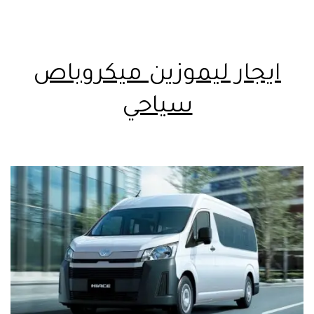
ايجار ليموزين ميكروباص
سياحي