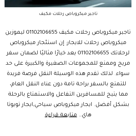
تاجير ميكروباص رحلات مكيف
تاجير ميكروباص رحلات مكيف 01102106655 ليموزين
ميكروباص رحلات للايجار: إن استئجار ميكروباص
لرحلاتك 01102106655 يعد خيارًا مثاليًا لضمان سفر
مريح وممتع للمجموعات الصغيرة والكبيرة على حد
سواء. لذلك تقدم هذه الوسيلة النقل فرصة فريدة
للتمتع بالسفر براحة تامة دون عناء النقل العام،
مما يتيح للمسافرين التفاعل والاستمتاع بالرحلة
بشكل أفضل. ايجار ميكروباص سياحي,ايجار تويوتا
ايجار
هاي…
متابعة قراءة
ليموزين
ميكروباص