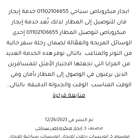
ايجار ميكروباص سياحي 01102106655 خدمة إيجار
فان للتوصيل إلى المطار: لذلك تُعد خدمة إيجار
ميكروباص لتوصيل المطار 01102106655 إحدى
الوسائل المريحة والفعّالة لضمان رحلة سفر خالية
من التوتر والمتاعب. بالتالى توفر هذه الخدمة العديد
من المزايا التي تجعلها الاختيار الأمثل للمسافرين
الذين يرغبون في الوصول إلى المطار بأمان وفي
الوقت المناسب. الوقت والجدولة الدقيقة: بالتالى…
ايجار
متابعة قراءة
ميكروباص
توصيل
تم النشر في
12/26/2023
المطار
مصنف كـ
ايجار ميكروباص سياحي
موسوم كـ
اتوبيسات رحلات للايجار
،
اتوبيسات سياحية للايجار
،