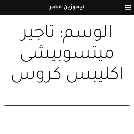
ليموزين مصر
التخطي
الوسم:
تاجير
إلى
المحتوى
ميتسوبيشى
اكليبس كروس