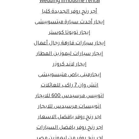
Wedding limousine rental
أجر رنج روفر الجديدة كليا
إيجار أحدث سيارة ميتسوبيشى
إيجار تويوتا كوستر
إيجار سيارات فارهة رجال أعمال
إيجار سيارات ليموزين المطار
إيجار لاند كروزر
إيجارمينى باص متيسوبيشى
اتش وان 7 راكب للعائلات
اتوبيس مرسيدس 600 للايجار
اتوبيسات مرسيدس للايجار
اجر رنج روفر بافضل الاسعار
اجر رنج روفر بافضل السيارات
اجر رنج روفر من ليموزين مصر