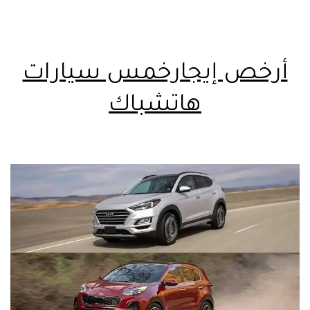
أرخص إيجارخمس سيارات
هاتشباك