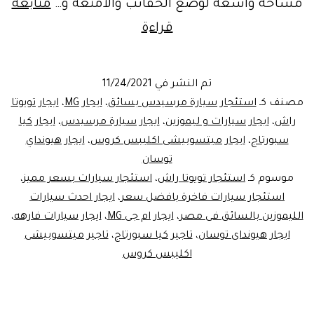
مساحة واسعة لوضع الحقائب والامتعة و…
متابعة
أرخص
قراءة
إيجارخمس
سيارات
تم النشر في
11/24/2021
هاتشباك
مصنف كـ
استئجار سيارة مرسيدس بسائق
،
ايجار MG
،
ايجار تويوتا
راش
،
ايجار سيارات و ليموزين
،
ايجار سيارة مرسيدس
،
ايجار كيا
سبورتاج
،
ايجار ميتسوبيشى اكليبس كروس
،
ايجار هيونداي
توسان
موسوم كـ
استئجار تويوتا راش
،
استئجار سيارات بسعر مميز
،
استئجار سيارات فاخرة بافضل سعر
،
ايجار احدث سيارات
الليموزين بالسائق فى مصر
،
ايجار ام جى MG
،
ايجار سيارات فارهه
،
ايجار هيونداى توسان
،
تاجير كيا سبورتاج
،
تاجير ميتسوبيشى
اكليبس كروس