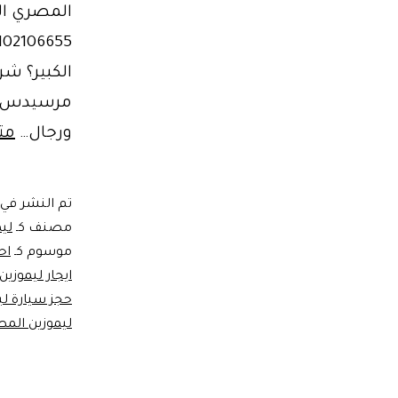
المصري ال
الكبير؟ ش
ورجال…
مت
تم النشر في
مصنف كـ
لي
موسوم كـ
اح
ايجار ليموزين
حجز سيارة لي
ليموزين المط