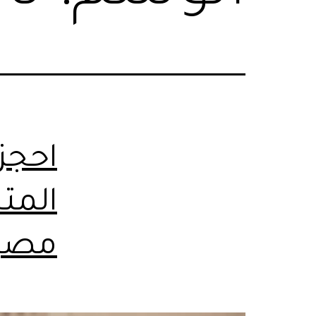
احجز 
المت
مصر