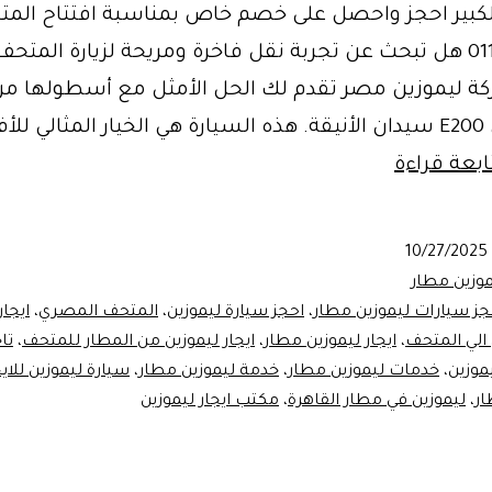
كبير احجز واحصل على خصم خاص بمناسبة افتتاح الم
01102106655 هل تبحث عن تجربة نقل فاخرة ومريحة لزيارة الم
ركة ليموزين مصر تقدم لك الحل الأمثل مع أسطولها م
مرسيدس E200 سيدان الأنيقة. هذه السيارة هي الخيار المثالي للأف
احجز
ابعة قراءة
الان
سيارة
10/27/2025
ليموزين
موزين مطار
لزيارة
جز سيارات ليموزين مطار
،
احجز سيارة ليموزين
،
المتحف المصري
،
ايجار
 الي المتحف
،
ايجار ليموزين مطار
،
ايجار ليموزين من المطار للمتحف
،
تا
المتحف
موزين
،
خدمات ليموزين مطار
،
خدمة ليموزين مطار
،
سيارة ليموزين للايج
المصري
ار
،
ليموزين في مطار القاهرة
،
مكتب ايجار ليموزين
الكبير
في