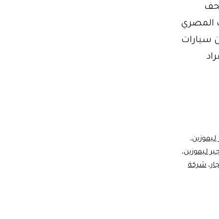
تحف
تحف المصري
ن سيارات
راد
 ليموزين
،
جير ليموزين
،
ار
،
شركة