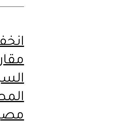
انخف
مقارن
السر
المط
مصر