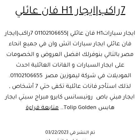
7راكب|ايجار H1 فان عائلي
ايجار سياراتH1 فان عائلي |01102106655 7راكب|ايجار
فان عائلي ايجار سيارات اتش وان في جميع انحاء
مصر بالتالي بنوفرلك افضل العروض و الخصومات
على ايجار السيارات و الفانات العائلية احدث
الموديلات في شركة ليموزين مصر 01102106655.
لذلك استأجر فانات عائلية تكفى حتي 7 أشخاص ,
ايجار ميني باص رونيسانس كايرو ميراج سيتي ايجار
7راكب|
هايس Tolip Golden…
متابعة قراءة
ايجار
H1
تم النشر في
03/22/2023
فان