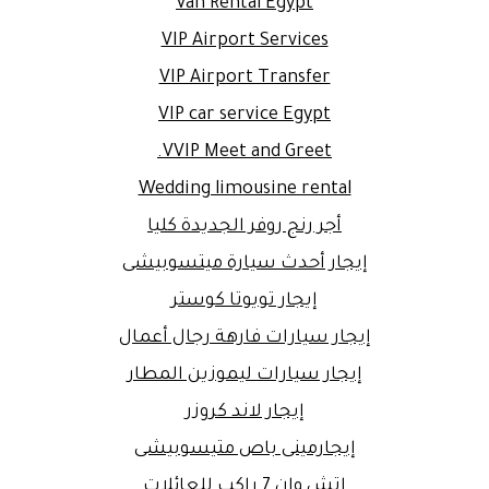
Van Rental Egypt
VIP Airport Services
VIP Airport Transfer
VIP car service Egypt
VVIP Meet and Greet.
Wedding limousine rental
أجر رنج روفر الجديدة كليا
إيجار أحدث سيارة ميتسوبيشى
إيجار تويوتا كوستر
إيجار سيارات فارهة رجال أعمال
إيجار سيارات ليموزين المطار
إيجار لاند كروزر
إيجارمينى باص متيسوبيشى
اتش وان 7 راكب للعائلات