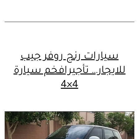
سيارات رنج روفر جيب
للايجار… تأجيرافخم سيارة
4×4