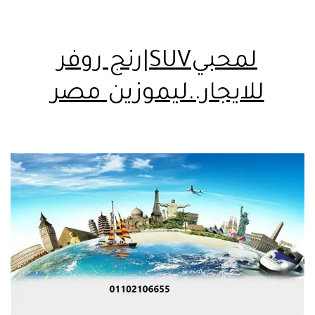
لمحبيSUV|رنج روفر
للايجار..ليموزين مصر