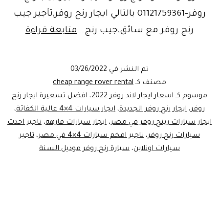
روفر-01121759361 بالتالي ايجار رنج روفر,تأجير جيب
سيارات
رنج روفر مع سائق,جيب رنج…
متابعة قراءة
رنج
روفر
تم النشر في
03/26/2022
جيب
مصنف كـ
cheap range rover rental
للايجار
موسوم كـ
اسعار ايجار لاند روفر 2022
،
افضل تسعيرة ايجار رنج
روفر
،
ايجار رنج روفر الجديدة
،
ايجار سيارات 4×4 عالية الكفائة
،
تأجيرا
ايجار سيارات رينج روفر في مصر
،
ايجار سيارات فارهه
،
تاجير احدث
سيارة
سيارات رنج روفر
،
تاجير افخم سيارات 4×4 في مصر
،
تاجير
4×4
سيارات اونلاين
،
سيارة رنج روفر موديل السنة