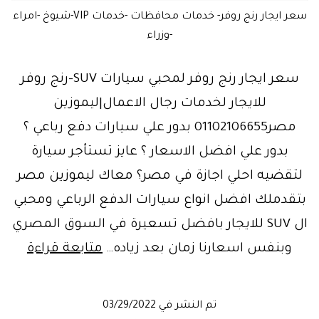
سعر ايجار رنج روفر- خدمات محافظات -خدمات VIP-شيوخ -امراء
-وزراء
سعر ايجار رنج روفر لمحبي سيارات SUV-رنج روفر
للايجار لخدمات رجال الاعمال|ليموزين
مصر01102106655 بدور علي سيارات دفع رباعي ؟
بدور علي افضل الاسعار ؟ عايز تستأجر سيارة
لتقضيه احلي اجازة في مصر؟ معاك ليموزين مصر
بتقدملك افضل انواع سيارات الدفع الرباعي ومحبي
ال SUV للايجار بافضل تسعيرة في السوق المصري
وبنفس اسعارنا زمان بعد زياده…
متابعة قراءة
رنج
روفر
تم النشر في
03/29/2022