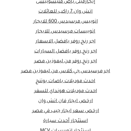
إيجارمينى باص متيسوبيشى
اتش وان 7 راكب للعائلات
اتوبيس مرسيدس 600 للايجار
اتوبيسات مرسيدس للايجار
اجر رنج روفر بافضل الاسعار
اجر رنج روفر بافضل السيارات
اجر رنج روفر من ليموزين مصر
اجر مرسيدس جي كلاس من ليموزين مصر
احدث موديلات باصات يوتنج
احدث موديلات هونداي للسفر
ارخص ايجار فان اتش وان
ارخص سعر ايجار جيب في مصر
استئجار أحدث سيارة
استئجار اتوبيسات MCV