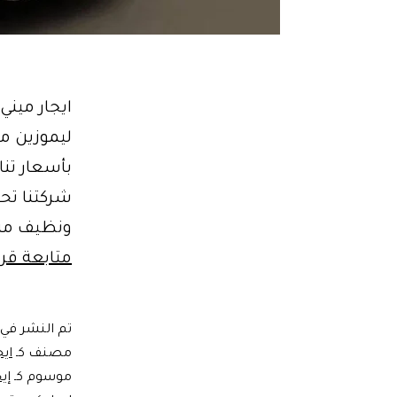
بأسعار تنا
شركتنا تح
ونظيف من الداخل. 
متابعة قرا
تم النشر في
مصنف كـ
اي
موسوم كـ
إي