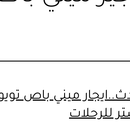
ث..ايجار ميني باص تويوت
ر للرحلات