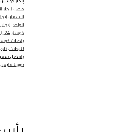
إيجار كوستر
،
مصر
،
ايجار 
الاسعار
،
ايجار
الواحد
،
ايجار تو
كوستر 24 راكب
باصات كوستر 22
للرحلات
،
تاجير ب
بافضل سعر
تويوتا هايس 