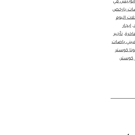
 اتوبيس في
اصات بارخص
لات اليوم
،
ايجار
اخرة
،
تأجير
ميني باصات
يوتا كوستر
ر كوستر
،
% علي