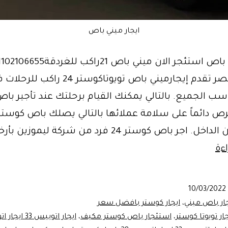
ايجار ميني باص
ليموزين مصر تقدم إيجارميني باص تويوتاكوستر 
سب الجميع. بالتالي يمكنك القيام برحلتك عند تأجير باص
رص دائماً على سلامة عملائها بالتالي يصلك باص كوست
اجر باص كوستر 24 فرد من شركة ليموزين بأرخص…
الاحدث..ايجار
ءة
ميني
باص
10/03/2022
تويوتا
جار باص ميني
،
ايجار كوستر بافضل سعر
كوستر
جار تويوتا كوستر
،
استئجار باص كوستر مكيف
،