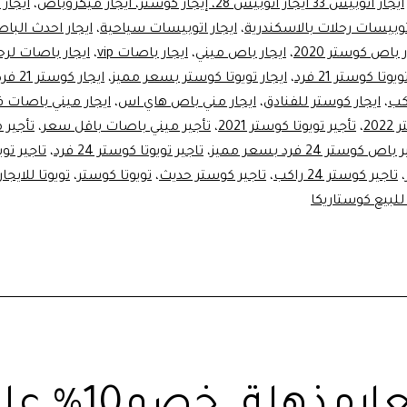
ايجار اتوبيس 33 ايجار اتوبيس 28، إيجار كوستر، ايجار ميكروباص
،
ايجار
للرحلات
اتوبيسات رحلات بالاسكندرية
،
ايجار اتوبيسات سياحية
،
ايجار احدث الب
 باص كوستر 2020
،
ايجار باص ميني
،
ايجار باصات vip
،
ايجار باصات لرح
يوتا كوستر 21 فرد
،
ايجار تويوتا كوستر بسعر مميز
،
ايجار كوستر 21 فرد
،
ايجار كوستر للفنادق
،
ايجار مني باص هاي اس
،
ايجار ميني باصات ف
20
،
تأجير تويوتا كوستر 2021
،
تأجير ميني باصات باقل سعر
،
تأجير 
اص كوستر 24 فرد بسعر مميز
،
تاجير تويوتا كوستر 24 فرد
،
تاجير تو
،
تاجير كوستر 24 راكب
،
تاجير كوستر حديث
،
تويوتا كوستر
،
تويوتا للايجا
للبيع كوستاريكا
بأسعارمذهلة…خصم10