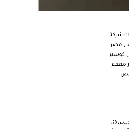
ايجار ميني باص استئجر الان ميني باص 21راكب للغردقة01102106655 شركة
24 راكب للرحلات في مصر
 كوستر .
ر معقم
ايجار اتوبيس 33 ايجار اتوبيس 28،