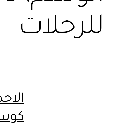
للرحلات
الاحد
كوست