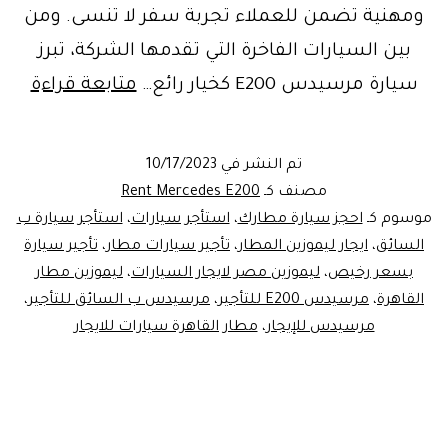
ومهنية تضمن للعملاء تجربة سفر لا تنسى. ومن
بين السيارات الفاخرة التي تقدمها الشركة، تبرز
ايجار
سيارة مرسيدس E200 كخيار رائع…
متابعة قراءة
ليمو
مطا
تم النشر في
10/17/2023
من
مصنف كـ
Rent Mercedes E200
شرك
موسوم كـ
احجز سيارة مطارك
،
استأجر سيارات
،
استأجر سيارة ب
السائق
،
ايجار ليموزين المطار
،
تأجير سيارات مطار
،
تأجير سيارة
ليمو
بسعر رخيص
،
ليموزين مصر لايجار السيارات
،
ليموزين مطار
مصر
القاهرة
،
مرسيدس E200 للتأجير
،
مرسيدس ب السائق للتأجير
،
باقل
مرسيدس للإيجار
،
مطار القاهرة سيارات للايجار
الأس