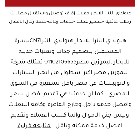
هيونداي النترا للايجار-حفلات زفاف-توصيل واستقبال مطارات-
رحلات عائلية -تسفير عملاء -خدمات زفاف-خدمه رجال الاعمال
هيونداي النترا للايجار هيواندي النتراCN7سيارة
المستقبل بتصميم جذاب وتقنيات حديثة
للايجار..ليموزين مصر01102106655 تمتلك شركة
ليموزين مصر اكبر اسطول من ايجار السيارات
والاتوبيسات في مصر باقل تسعيرة في السوق
المصري . كما ان خدمتنا هي تقديم افضل سعر
وافضل خدمة داخل وخارج القاهرة وكافة التنقلات
وليس جني الاموال وانما كسب العملاء وتقديم
الكوري
افضل خدمة ممكنه وباقل…
متابعة قراءة
الرايق..