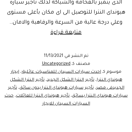
الذى يتميز بالفخامه والشياكه لذلك تأجير سياره
هيونداى النترا للتوصيل الى اى مكان بأعلى مستوى
وعلي درجة عالية من السرعة والرفاهية والامان…
ايجار
متابعة قراءة
هيونداي
النترا
تم النشر في
11/13/2021
سمارت
مصنف كـ
Uncategorized
2022
موسوم كـ
احدث سيارات السيدان للمناسبات عائلية؛
،
ايجار
هيونداي النترا
،
تأجير النترا الشكل الجديد
،
تأجير النترا الشكل
الجديدفى مصر
،
تأجير سيارات هيونداى النترا بدون سائق
،
تأجير
سيارات هيونداى النترا بسائق
،
تأجير هيونداى النترا للعائلات
،
حدث
السيارات السيدان للايجار