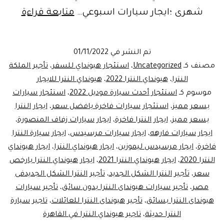
الفخا
شهرى ؛ايجار سيارات اسبوعي…
متابعة قراءة
ليموز
تم النشر في
01/11/2022
مصر
مصنف كـ
Uncategorized
،
استئجار هيونداي للسفر
،
تأجير الملكة
النترا
،
هيونداي النترا 2022
،
هيونداي النترا للايجار
موسوم كـ
استئجار أحدث سيارة موديل 2022
،
استئجار سيارات
بسعر مميز
،
استئجار سيارات فاخرة بافضل سعر
،
ايجار النترا
بسعر مميز
،
ايجار النترا فاخرة
،
ايجار سيارات زفاف المنصورة
،
ايجار سيارات فارهه
،
ايجار سيارات مرسيدس
،
ايجار سيارة النترا
فاخرة
،
ايجار مرسيدس ليموزين
،
ايجار هيونداي النترا
،
ايجار هيونداي
النترا 2020
،
ايجار هيونداي النترا 2021
،
ايجار هيونداي النترا بارخص
سعر
،
تأجير النترا الشكل الجديد
،
تأجير النترا الشكل الجديدفى
مصر
،
تأجير سيارات هيونداى النترا بدون سائق
،
تأجير سيارات
هيونداى النترا بسائق
،
تأجير هيونداى النترا للعائلات
،
تاجير سيارة
النترا حديثة
،
تاجير هيونداي النترا في القاهرة