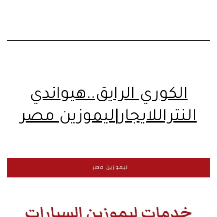
الكوري الرايق..هيواندي
النتراللايجار|ليموزين مصر