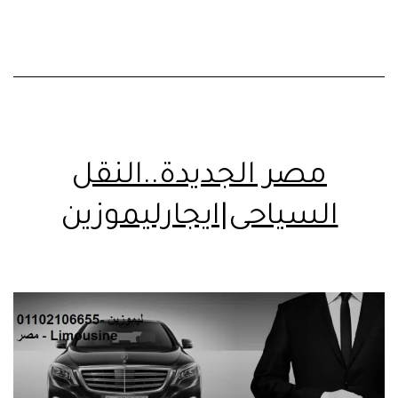
مصر الجديدة..النقل
السياحى|ايجارليموزين