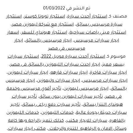
السيا
تم النشر في
01/03/2022
ايجارل
مصنف كـ
استئجار أحدث سيارة
،
استئجار تويوتا كوستر
،
استئجار
سيارة مرسيدس بسائق
،
استئجار مع شركة ليموزين مصر
،
استئجار ميني باصات سياحية
،
استئجار هيونداي للسفر
،
اسعار
ايجار سيارات مرسيدس
،
ايجار مرسيدس بالسائق
،
ايجار
مرسيدس في مصر
موسوم كـ
استئجار أحدث سيارة موديل 2022
،
استئجار سيارات
بسعر مميز
،
ايجار احدث سيارات الليموزين بالسائق فى مصر
،
ايجار سيارات فاخرة
،
ايجار سيارات فارهه
،
ايجار سيارات ليموزين
،
ايجار سيارات مرسيدس
،
ايجار سيارات وليموزين
،
ايجار مرسيدس
بالسائق
،
ايجار مرسيدس ليموزين
،
تأجير أقوي مرسيدس وخدمة
في مصر
،
تأجير سيارات ليموزين بدون سائق
،
تأجير سيارات
هيونداى النترا بسائق
،
تأجير سيارت دفع رباعى بسائق
،
تاجير
سيارات حديثة بجودة عالية
،
خدمات الليموزين
،
خدمات الليموزين
بالقاهره
،
سيارات للايجار مكتب
،
كذلك تتميز بالراحة وبها كافة
وسائل الامان و الرفاهيه للتنزه والرحلات.
،
مكتب ايجار سيارات
،