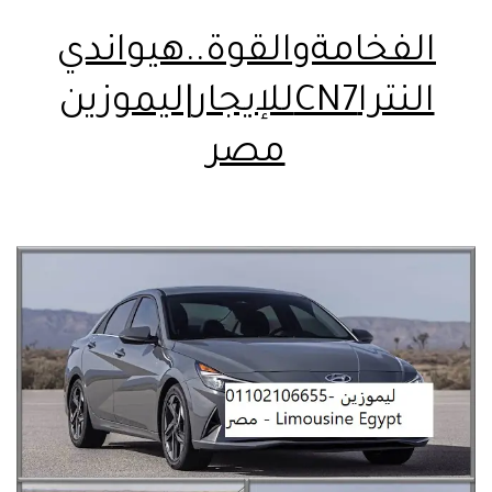
الفخامةوالقوة..هيواندي
النتراCN7للإيجار|ليموزين
مصر