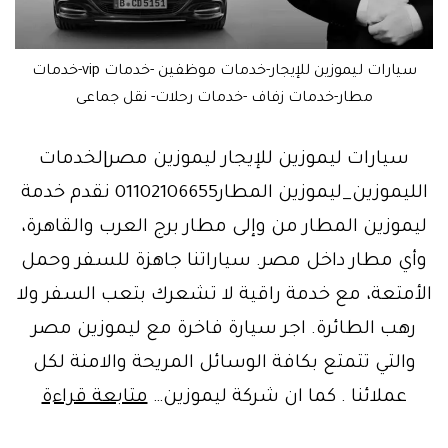
سيارات ليموزين للإيجار-خدمات موظفين -خدمات vip-خدمات
مطار-خدمات زفاف -خدمات رحلات- نقل جماعى
سيارات ليموزين للإيجار ليموزين مصر|لخدمات
الليموزين_ليموزين المطار01102106655 نقدم خدمة
ليموزين المطار من وإلى مطار برج العرب والقاهرة،
وأي مطار داخل مصر. سياراتنا جاهزة للسفر وحمل
الأمتعة، مع خدمة راقية لا تشعرك بتعب السفر ولا
رهب الطائرة. اجر سيارة فاخرة مع ليموزين مصر
والتي تتمتع بكافة الوسائل المريحة والامنة لكل
مصر
عملائنا . كما ان شركة ليموزين…
متابعة قراءة
الجديد