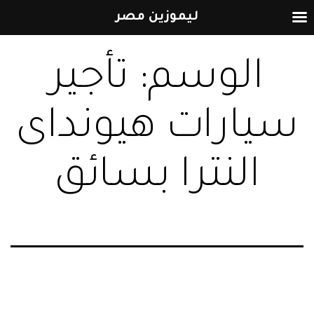
ليموزين مصر
التخطي
الوسم:
تأجير
إلى
المحتوى
سيارات هيونداى
النترا بسائق