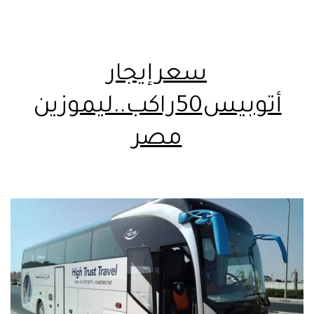
سعرإيجار
أتوبيس50راكب..ليموزين
مصر