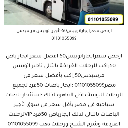
ارخص سعرايجاراتوبيس50-تأجير اتوبيس مرسيدس
01101055099
ارخص سعرايجاراتوبيس50 افضل سعر ايجار باص
50راكب للرحلات الغردقة بالتالى تأجير اتوبيس
مرسيدس50راكب بأفضل سعر فى
مصر01101055099 ؛ايجار باصات 50فرد لجميع
الرحلات اليومية داخل القاهره لذلك ؛استئجار باصات
سياحيه فى مصر بأقل سعر فى سوق تأجير
الباصات بالتالى لذلك ايجارباص 50فرد VIPلرحلات
الغردقه وشرم الشيخ ورحلات دهب 01101055099