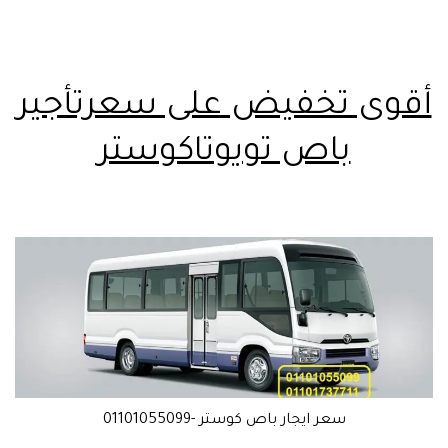
أقوى تخفيض على سعرتأجير
باص تويوتاكوستر
سعر ايجار باص كوستر -01101055099