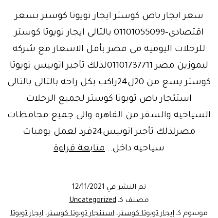
سعر ايجار باص كوستر ايجار تويوتا كوستر بسعر
اقتصادى-01101055099 بالتالى ايجار تويوتا كوستر
للرحلات اليوميه فى مصر بأقل الاسعار مع شركه
ليموزين مصر 01101737711لذلك تأجير اتوبيس تويوتا
كوستر يسع من 20ل24راكب بكل راحه بالتالى بالتالى
استئجار باص تويوتا كوستر لجميع الرحلات
السياحيه والسفر من القاهره والى جميع محافظات
مصرلذلك تأجير اتوبيس24فرد لعمل يوميات
أقوى
سياحيه داخل…
متابعة قراءة
تخفيض
على
تم النشر في
12/11/2021
سعرتأجير
مصنف كـ
Uncategorized
باص
موسوم كـ
إيجار تويوتا كوستر
،
استئجار تويوتا كوستر
،
ايجار تويوتا