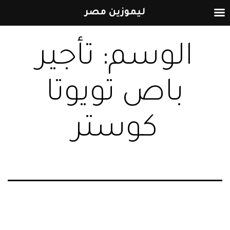
ليموزين مصر
التخطي
الوسم:
تأجير
إلى
المحتوى
باص تويوتا
كوستر