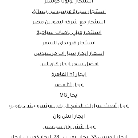
استئجار تويوتا كوستر
استئجار سيارة مرسيدس بسائق
استئجار مع شركة ليموزين مصر
استئجار ميني باصات سياحية
استئجار هيونداي للسفر
اسعار ايجار سيارات مرسيدس
افضل سعر ايجار هاي اس
ايجار h1 القاهرة
ايجار h1 مصر
ايجار MG
ايجار أحدث سيارات الدفع الرباعي ميتسوبيشي باجيرو
ايجار اتش وان
ايجار اتش وان سياحس
ايجار اتوبيس 33 ايجار اتوبيس 28، إيجار كوستر، ايجار