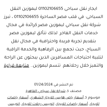
ايجار نقل سياحى 01102106655 ليموزين النقل
السياحى: في قلب مصر الساحرة 01102106655 ، تبرز
شركة نقل سياحي ليموزين مصر كرائدة في مجال
خدمات النقل الفاخر. لذلك تتألق ليموزين مصر
بتقديم تجربة فريدة واحترافية في مجال نقل
السياح، حيث تجمع بين الرفاهية والخدمة الراقية
لتلبية احتياجات المسافرين الذين يبحثون عن الراحة
شر
والتميز خلال رحلاتهم. تتسم ليموزين…
متابعة قراءة
نق
سي
تم النشر في
01/24/2024
–
مصنف كـ
شركة نقل سياحي القاهرة
لي
موسوم كـ
أسعار باص هايس للايجار الشهري
،
أسعار باصات
للإيجار
،
أسعار باصات للايجار
،
اتوبيس رحلات للايجار
،
اتوبيس
مص