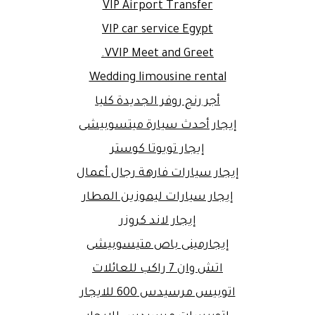
VIP Airport Transfer
VIP car service Egypt
VVIP Meet and Greet.
Wedding limousine rental
أجر رنج روفر الجديدة كليا
إيجار أحدث سيارة ميتسوبيشى
إيجار تويوتا كوستر
إيجار سيارات فارهة رجال أعمال
إيجار سيارات ليموزين المطار
إيجار لاند كروزر
إيجارمينى باص متيسوبيشى
اتش وان 7 راكب للعائلات
اتوبيس مرسيدس 600 للايجار