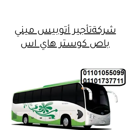
شركةتأجير أتوبيس ميني
باص كوستر هاي اس