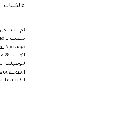
والكليات…
تم النشر في
مصنف كـ
ed
موسوم كـ
اح
اتوبيس28 فرد لرحلات المدارس
لتوصيلات ال
ارخص اتوبيس28 للفي
للكنيسه الم