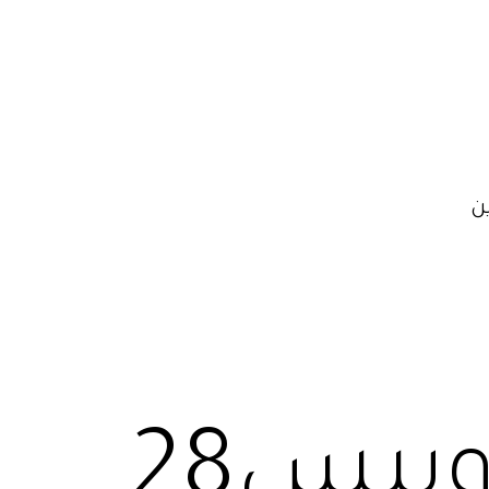
ن
تأجير ارخص اتوبيس28