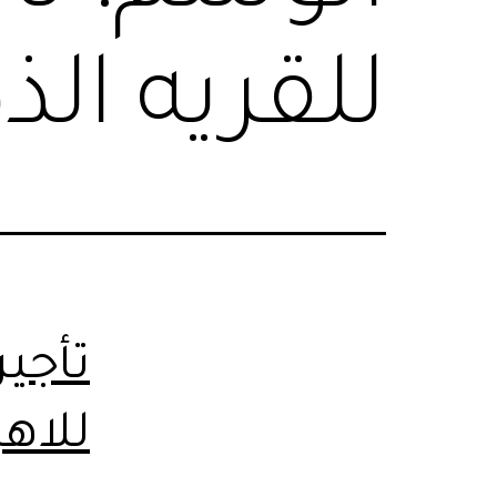
للقريه الذ
للاه