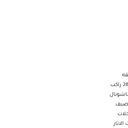
 المعلقه
-01101055099- احدث ميستوبيشى للايجار ايجار احدث الاتوبيسات 28 راكب
رناشونال
لصيف
حلات
لاثار