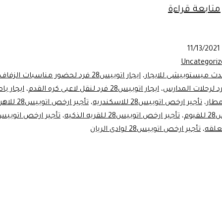
تأجير
متابعة قراءة
ارخص
اتوبيس28
11/13/2021
للاهرامات
Uncategoriz
دث ميستوبيشى للايجار
،
ايجار اتوبيس28 فرد لحضور مناسبات الزفاف
،
ايجار اتوبيس28 فرد لنقل لاعبى كره القدم
،
مطار
،
تأجير ارخص اتوبيس28 للاسكندريه
،
تأجير ارخص اتوبيس28 للاهرامات
وم
،
تأجير ارخص اتوبيس28 للقريه الذكيه
،
علقه
،
تأجير ارخص اتوبيس28 لوادى الريان