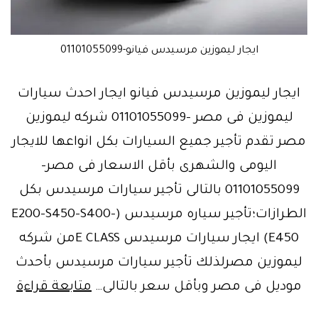
ايجار ليموزين مرسيدس فيانو-01101055099
ايجار ليموزين مرسيدس فيانو ايجار احدث سيارات
ليموزين فى مصر -01101055099 شركه ليموزين
مصر تقدم تأجير جميع السيارات بكل انواعها للايجار
اليومى والشهرى بأقل الاسعار فى مصر-
01101055099 بالتالى تأجير سيارات مرسيدس بكل
الطرازات؛تأجير سياره مرسيدس (E200-S450-S400-
E450) ايجار سيارات مرسيدس E CLASSمن شركه
ليموزين مصرلذلك تأجير سيارات مرسيدس بأحدث
اس
موديل فى مصر وبأقل سعر بالتالى…
متابعة قراءة
كفا