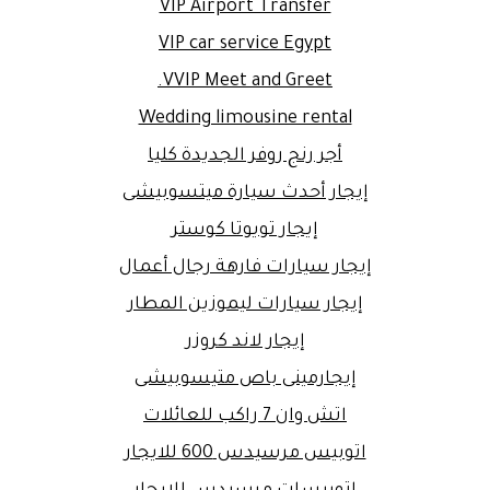
VIP Airport Transfer
VIP car service Egypt
VVIP Meet and Greet.
Wedding limousine rental
أجر رنج روفر الجديدة كليا
إيجار أحدث سيارة ميتسوبيشى
إيجار تويوتا كوستر
إيجار سيارات فارهة رجال أعمال
إيجار سيارات ليموزين المطار
إيجار لاند كروزر
إيجارمينى باص متيسوبيشى
اتش وان 7 راكب للعائلات
اتوبيس مرسيدس 600 للايجار