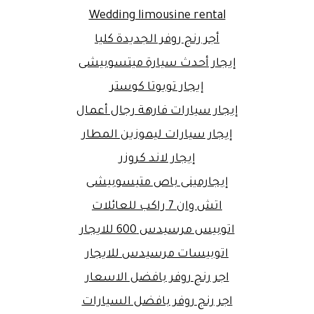
Wedding limousine rental
أجر رنج روفر الجديدة كليا
إيجار أحدث سيارة ميتسوبيشى
إيجار تويوتا كوستر
إيجار سيارات فارهة رجال أعمال
إيجار سيارات ليموزين المطار
إيجار لاند كروزر
إيجارمينى باص متيسوبيشى
اتش وان 7 راكب للعائلات
اتوبيس مرسيدس 600 للايجار
اتوبيسات مرسيدس للايجار
اجر رنج روفر بافضل الاسعار
اجر رنج روفر بافضل السيارات