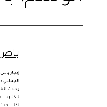
باص س
إيجار باص 
رحلات الشر
للكثيرين. ي