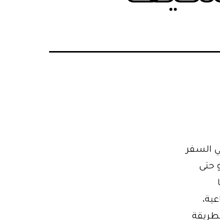
في السفر
 أو حتى
عية،
قل معًا بطريقة