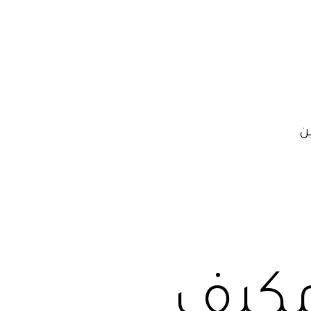
ن
كيف