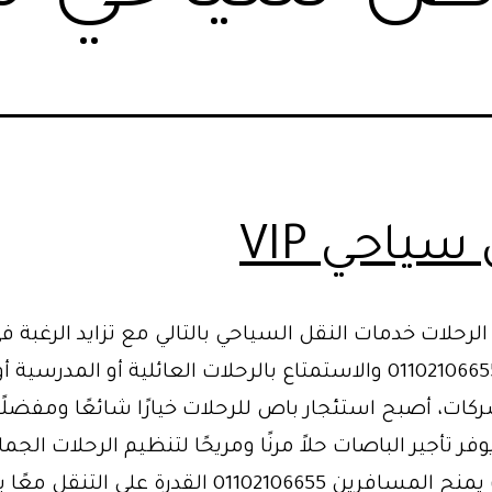
ياحي VIP
الرحلات خدمات النقل السياحي بالتالي مع تزايد الرغبة 
الجماعي 01102106655 والاستمتاع بالرحلات العائلية أو المدرسية
كات، أصبح استئجار باص للرحلات خيارًا شائعًا ومفضلًا
وفر تأجير الباصات حلاً مرنًا ومريحًا لتنظيم الرحلات الجما
لذلك حيث يمنح المسافرين 01102106655 القدرة على التن