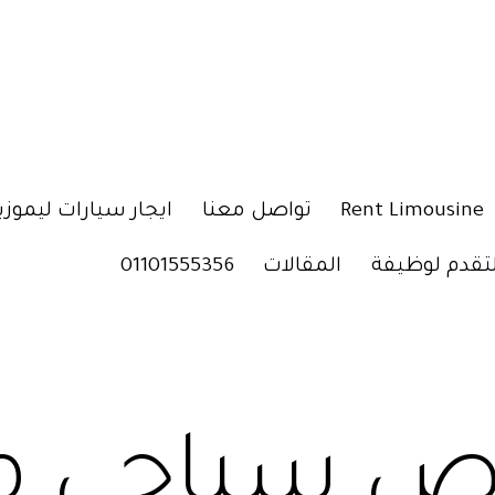
Rent Limousine
تواصل معنا
ايجار سيارات ليموزي
لتقدم لوظيفة
المقالات
01101555356
ص سياحي م