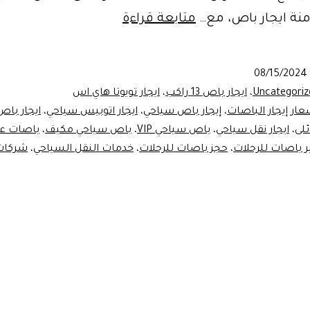
باص
ة ايجار باص، مع…
متابعة قراءة
سياحي
VIP
08/15/2024
Uncategoriz
،
ايجار باص 13 راكب
،
ايجار تويوتا هاي اس
عار إيجار الباصات
،
إيجار باص سياحي
،
ايجار اتوبيس سياحي
،
ايجار باص
ئلى
،
ايجار نقل سياحي
،
باص سياحي VIP
،
باص سياحي مكيف
،
باصات عا
ر باصات للرحلات
،
حجز باصات للرحلات
،
خدمات النقل السياحي
،
شركات 