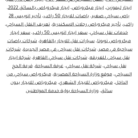
السياحي PDF
،
النقل السياحي في مصر PDF
،
ايجار باص 15 راكب
،
ايجار ليموزين
،
ايجار ميكروباص
،
ايجار ميكروباص بالسائق 2022
،
باص سياحي صغير
،
باصات للايجار 50 راكب
،
تأجير اتوبيس 28
راكب
،
تأجير ميكروباص رحلات الاسكندرية
،
تعريف النقل السياحي
،
خدمات نقل سياحي
،
سعر ايجار اتوبيس 50 راكب
،
سعر ايجار
ميكروباص تويوتا
،
سيارات نقل للايجار بالقاهرة
،
شركات باصات
سياحية في مصر
،
شركات نقل سياحى في مصر الجديدة
،
شركات
نقل سياحى للغردقه
،
شركات نقل سياحي القاهرة
،
شركة ايجار
نقل سياحي
،
شركة نقل سياحي
،
غرفة السياحة
،
قرعة الحج
السياحي
،
موقع وزارة السياحة المصرية
،
ميكروباص سياحي من
الداخل
،
ميكروباص للايجار الشهري
،
ميكروباص للايجار بدون
سائق
،
وزارة السياحة بوابة خدمة المواطنين