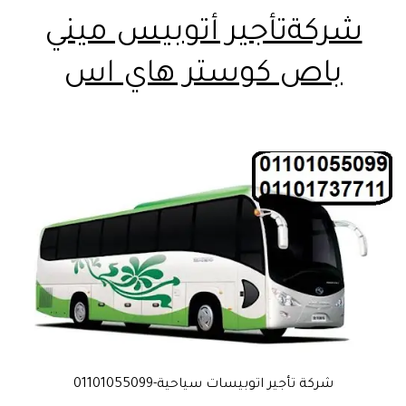
شركةتأجير أتوبيس ميني
باص كوستر هاي اس
شركة تأجير اتوبيسات سياحية-01101055099