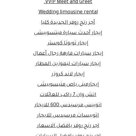
VVIP Meet and Greet.
Wedding limousine rental
أجر رنج روفر الجديدة كليا
إيجار أحدث سيارة ميتسوبيشى
إيجار تويوتا كوستر
إيجار سيارات فارهة رجال أعمال
إيجار سيارات ليموزين المطار
إيجار لاند كروزر
إيجارمينى باص متيسوبيشى
اتش وان 7 راكب للعائلات
اتوبيس مرسيدس 600 للايجار
اتوبيسات مرسيدس للايجار
اجر رنج روفر بافضل الاسعار