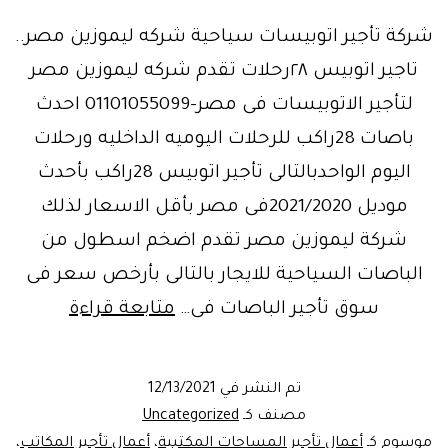
شركة تأجير اتوبيسات سياحية شركه ليموزين مصر..
تاجير اتوبيس ٢٨رحلات تقدم شركه ليموزين مصر
لتأجير الاتوبيسات فى مصر-01101055099 احدث
باصات 28راكب للرحلات اليوميه الداخليه ورحلات
اليوم الواحدبالتالى تأجير اتوبيس 28راكب بأحدث
موديل 2021/2020فى مصر بأقل الاسعار لذلك
شركة ليموزين مصر تقدم اضخم اسطول من
الباصات السياحية للايجار بالتالى بأرخص سعر فى
شركةتأجي
سوق تأجير الباصات فى…
متابعة قراءة
أتوبيس
ميني
تم النشر في
12/13/2021
باص
مصنف كـ
Uncategorized
كوستر
موسوم كـ
أعمال تأجير المساحات المكتبية
،
أعمال تأجير المكاتب
،