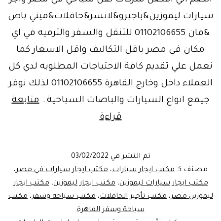
سيارات ليموزين&باجيرو&لانسر&حافلات&ميني باص
&فان 01102106655 للتنقل والسفر والترفيه في اي
مكان في مصر باقل التكاليف واقل الاسعار كما
نعمل علي تقديم كافة الاحتياجات المطلوبه لدي كل
العملاء داخل وخارج القاهرة 01102106655 لذلك نوفر
جيمع انواع السيارات والباصات السياحية…
متابعة
بخصم20%علي
قراءة
ايجار
سيارة
تم النشر في
03/02/2022
باجيرو|
مصنف كـ
مكتب ايجار سيارات
،
مكتب ايجار سيارات في مصر
،
ليموزين
مكتب ايجار سيارات ليموزين
،
مكتب ايجار ليموزين
،
مكتب ايجار
ليموزين مصر
،
مكتب تأجير الحافلات
،
مكتب سياحة وسفر
،
مكتب
مصر
سياحة وسفر القاهرة