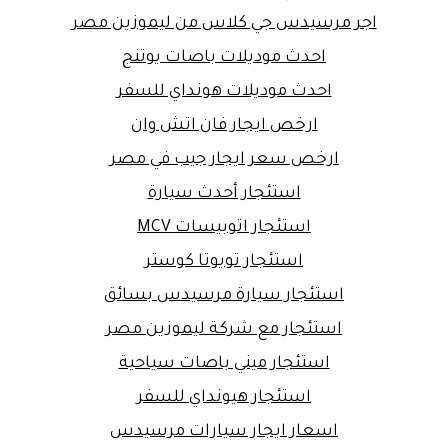
اجر مرسيدس جي كلاس من ليموزين مصر
احدث موديلات باصات يوتنج
احدث موديلات هونداي للسفر
ارخص ايجار فان اتش وان
ارخص سعر ايجار جيب في مصر
استئجار أحدث سيارة
استئجار اتوبيسات MCV
استئجار تويوتا كوستر
استئجار سيارة مرسيدس بسائق
استئجار مع شركة ليموزين مصر
استئجار ميني باصات سياحية
استئجار هيونداي للسفر
اسعار ايجار سيارات مرسيدس