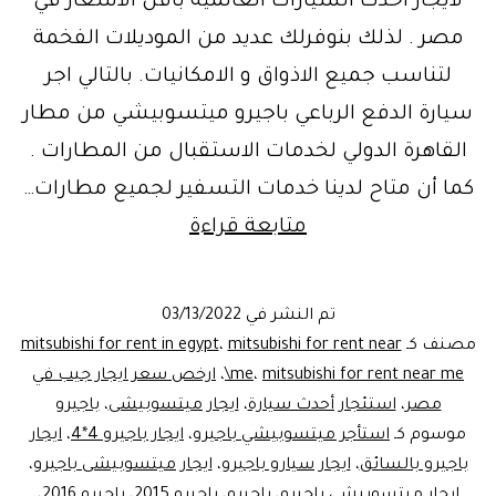
لايجار احدث السيارات العالمية بأقل الاسعار في
مصر . لذلك بنوفرلك عديد من الموديلات الفخمة
لتناسب جميع الاذواق و الامكانيات. بالتالي اجر
سيارة الدفع الرباعي باجيرو ميتسوبيشي من مطار
القاهرة الدولي لخدمات الاستقبال من المطارات .
كما أن متاح لدينا خدمات التسفير لجميع مطارات…
بامكانيات
متابعة قراءة
اسطورية
فخمة
تم النشر في
03/13/2022
..
مصنف كـ
mitsubishi for rent near
،
mitsubishi for rent in egypt
ايجار
mitsubishi for rent near me\
،
me
،
ارخص سعر ايجار جيب في
مصر
،
استئجار أحدث سيارة
،
ايجار ميتسوبيشى
،
باجيرو
ميتسوبيشي
موسوم كـ
استأجر ميتسوبيشي باجيرو
،
ايجار باجيرو 4*4
،
ايجار
باجيرو
باجيرو بالسائق
،
ايجار سيارو باجيرو
،
ايجار ميتسوبيشى باجيرو
،
ايجار ميتسوبيشي باجيرو
،
باجيرو
،
باجيرو 2015
،
باجيرو 2016
،