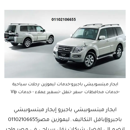
ايجار ميتسوبيشي باجيرو-خدمات ليموزين -رحلات سياحية
-خدمات محافظات -سفر -تنقل -تسفير عملاء - خدمات VIp
ايجار ميتسوبيشي باجيرو إيجار ميتسوبيشي
باجيرو||باقل التكاليف..ليموزين مصر01102106655
انضم الي افضل شركات نقل سياحي في مصر واجر