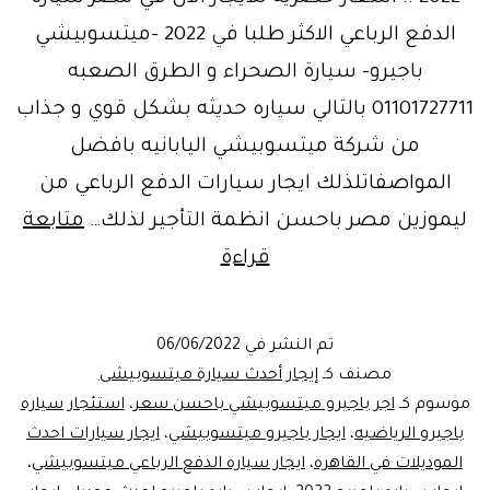
الدفع الرباعي الاكثر طلبا في 2022 -ميتسوبيشي
باجيرو- سيارة الصحراء و الطرق الصعبه
01101727711 بالتالي سياره حديثه بشكل قوي و جذاب
من شركة ميتسوبيشي اليابانيه بافضل
المواصفاتلذلك ايجار سيارات الدفع الرباعي من
ليموزين مصر باحسن انظمة التأجير لذلك…
متابعة
اسطورة
قراءة
الصحراء
“ميتسوبيشي
تم النشر في
06/06/2022
باجيرو”
مصنف كـ
إيجار أحدث سيارة ميتسوبيشى
بشكل
موسوم كـ
اجر باجيرو ميتسوبيشي باحسن سعر
،
استئجار سياره
باجيرو الرياضيه
،
ايجار باجيرو ميتسوبيشي
،
ايجار سيارات احدث
جديد
الموديلات في القاهره
،
ايجار سياره الدفع الرباعي ميتسوبيشي
،
2022