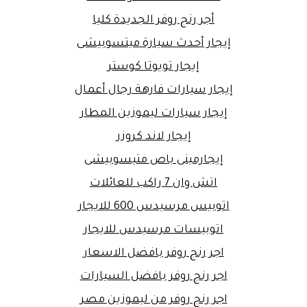
أجر رنج روفر الجديدة كليا
إيجار أحدث سيارة ميتسوبيشى
إيجار تويوتا كوستر
إيجار سيارات فارهة رجال أعمال
إيجار سيارات ليموزين المطار
إيجار لاند كروزر
إيجارمينى باص متيسوبيشى
اتش وان 7 راكب للعائلات
اتوبيس مرسيدس 600 للايجار
اتوبيسات مرسيدس للايجار
اجر رنج روفر بافضل الاسعار
اجر رنج روفر بافضل السيارات
اجر رنج روفر من ليموزين مصر