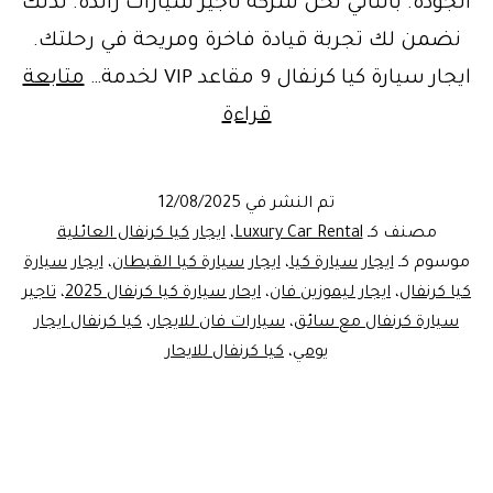
الجودة. بالتالي نحن شركة تأجير سيارات رائدة. لذلك
نضمن لك تجربة قيادة فاخرة ومريحة في رحلتك.
ايجار سيارة كيا كرنفال 9 مقاعد VIP لخدمة…
متابعة
تاجير
قراءة
سيارة
كيا
تم النشر في
12/08/2025
كرنفال
مصنف كـ
Luxury Car Rental
،
ايجار كيا كرنفال العائلية
9
موسوم كـ
ايجار سيارة كيا
،
ايجار سيارة كيا القبطان
،
ايجار سيارة
كيا كرنفال
،
ايجار ليموزين فان
،
ايحار سيارة كيا كرنفال 2025
،
تاجير
مقاعد
سيارة كرنفال مع سائق
،
سيارات فان للايجار
،
كيا كرنفال ايجار
VIP
يومي
،
كيا كرنفال للايحار
2025
مع
سائق
|