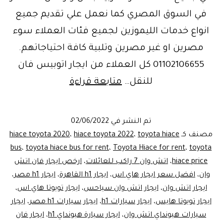
في السوق المصري كما نعمل علي تقديم جميع
انواع خدمات الليموزين لجميع فئات العملاء سوء
مصرين او غير مصرين وتلبية كافة احتياجاتهم.
01102106655 كل العملاء من ايجار اتوبيس فان
نقل
للنقل…
متابعة قراءة
وتوصيل|
ايجارفان
تم النشر في
02/06/2022
سياحي..ليموزين
مصنف كـ
toyota hiace
،
hiace toyota 2022
،
hiace toyota 2020
مصر
bus
،
toyota hiace bus for rent
،
Toyota Hiace for rent
،
toyota
hiace price
،
اتش وان 7 راكب للعائلات
،
ارخص ايجار فان اتش
وان
،
افضل سعر ايجار هاي اس
،
ايجار h1 القاهرة
،
ايجار h1 مصر
،
ايجار اتش وان
،
ايجار اتش وان سياحس
،
ايجار تويوتا هاي اس
،
ايجار تويوتا هايس
،
ايجار سيارات h1
،
ايجار سيارات h1 مصر
،
ايجار
سيارات هيونداي اتش وان
،
ايجار سيارة هيونداي h1
،
ايجار فان