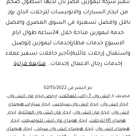
تتميز شركة ليموزين مصر بان لديها اسطول ضخم
من ايجار السيارات والاتوبيسات للرحلات الداي يوز
باقل وافضل تسعيرة في السوق المصري وافضل
خدمة ليموزين متاحة خلال 24ساعة طوال ايام
الاسبوع خدمات مطار|خدمات ليموزين |توصيل
واستقبال |رحلات عائلية|تأجير حافلات تسفير عملاء
هيوندا
|خدمات رجال الاعمال |خدمات…
متابعة قراءة
<<غبور
ايجار
تم النشر في
02/15/2022
هيوندا
مصنف كـ
اتش وان 7 راكب للعائلات
،
ارخص ايجار فان اتش وان
،
اتش
ايجار اتش وان
،
ايجار اتش وان سياحس
،
ايجار سيارات هيونداي
اتش وان
،
ايجار فان اتش وان
،
ايجار فان اتش وان العائلية
،
ايجار
وان
هونداي H1 للرحلات
،
ايجار هونداي فان اتش للتوصيلات
،
ايجار
هيونداى اتش وان
،
ايجار هيونداى اتش وان سياحى
،
ايجار هيونداي