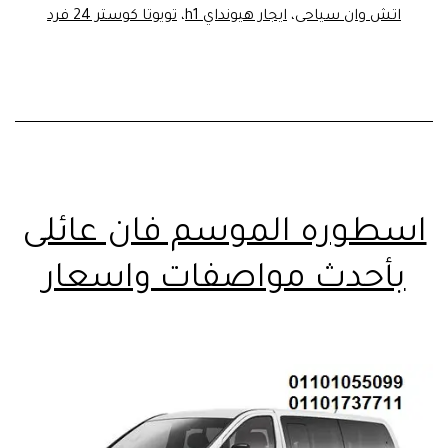
اتش وان سياحى
،
ايجار هيونداي h1
،
تويوتا كوستر 24 فرد
اسطوره الموسم فان عائلى
بأحدث مواصفات واسعار