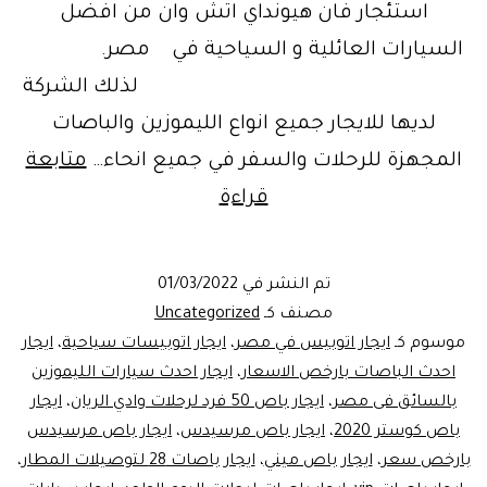
استئجار فان هيونداي اتش وان من افضل
السيارات العائلية و السياحية في مصر.
لذلك الشركة
لديها للايجار جميع انواع الليموزين والباصات
المجهزة للرحلات والسفر في جميع انحاء…
متابعة
تطبيق
قراءة
ايجار
ليموزين
تم النشر في
01/03/2022
المطار
مصنف كـ
Uncategorized
موسوم كـ
ايجار اتوبيس في مصر
،
ايجار اتوبيسات سياحية
،
ايجار
احدث الباصات بارخص الاسعار
،
ايجار احدث سيارات الليموزين
بالسائق فى مصر
،
ايجار باص 50 فرد لرحلات وادي الريان
،
ايجار
باص كوستر 2020
،
ايجار باص مرسيدس
،
ايجار باص مرسيدس
بارخص سعر
،
ايجار باص ميني
،
ايجار باصات 28 لتوصيلات المطار
،