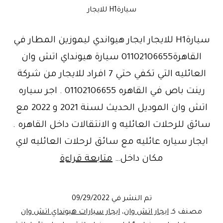
سيارةH1 للايجار
سيارةH1 للايجار ايجار هيواندي ليموزين المطار في
القاهرة01102106655 سيارة هيونداي اتش وان
العائليه التي تكفي حتي 7 افراد للايجار من شركة
رينت باص في القاهره 01102106655 . اجر سياره
اتش وان الموديل الحديث لسنة 2021 و 2022 مع
سائق للرحلات العائليه و الانتقالات داخل القاهره .
ايجار سياره عائليه مع سائق لرحلات العائليه لاي
سيارات
مكان داخل…
متابعة قراءة
هيوانديH1
للايجار
تم النشر في
09/29/2022
في
مصنف كـ
ايجار اتش وان
،
ايجار سيارات هيونداي اتش وان