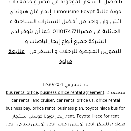
باأفضل الاسعار الموجودة فى مصر و خدمة ذات
جودة عالية Limousine Egypt. إيجار فان هيونداى
اتش وان واحد من أفضل السيارات السياحية و
العائلية فى مصر01101747711. كما أن يتوفر لدى
الشركة جميع أنواع إيجارالباصات و
الليموزين المجهزة للرحلات و السفر فى…
متابعة
ليموزين
قراءة
2022..
تعاقد
تم النشر في
12/30/2021
على
مصنف كـ
،
business office rental agreement
،
bus rental office
إيجارهيونداي
car rental land cruiser
،
car rental office us
،
office rental
business bay
،
office rental business plan
،
toyota hiace bus for
H1
Toyota Hiace for rent
،
rent
،
إيجار تويوتا كوستر
،
استئجار
فان
هيونداي للسفر
،
ايجار اتوبيس رحلات
،
ايجار اتوبيس سياحى
،
ايجار