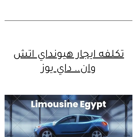
تكلفه ايجار هيونداي اتش
وان.. داي يوز