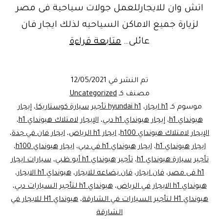
اتش وان للايجارللعمل جولات سياحية فى مصر
لزيارة جميع الاماكن السياحيه لذلك ايجار فان
اسطوره
عائلى…
متابعة قراءة
الموسم
فان
تم النشر في
12/05/2021
عائلى
مصنف كـ
Uncategorized
بأحدث
موسوم كـ
h1 ايجار
،
hyundai h1 تأجير سيارة كوستاريكا
،
إيجار
هيونداي h1
،
إيجار هيونداي h1 دبي
،
الإيجار لامتلاك هيونداي h1
،
مواصفات
الإيجار لامتلاك هيونداي h100
،
ايجار h1 الرياض
،
ايجار فان في جدة
،
واسعار
ايجار هيونداي h1
،
ايجار هيونداي h1 في دبي
،
ايجار هيونداي h100
،
تأجير سيارة هيونداي h1
،
تأجير هيونداي h1 أبو ظبي
،
سيارات ايجار
h1 فى مصر
،
فان ايجار
،
فان بضاعه للايجار
،
هيونداي h1 الايجار
،
هيونداي h1 الايجار في الرياض
،
هيونداي h1 لتأجير السيارات دبي
،
هيونداي H1 لتأجير السيارات في الشارقة
،
هيونداي H1 للايجار في
الشارقة