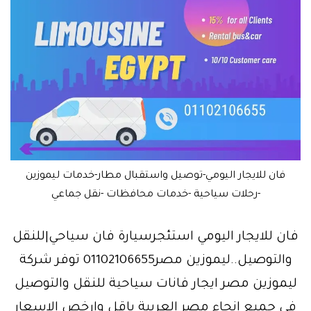
فان للايجار اليومي-توصيل واستقبال مطار-خدمات ليموزين
-رحلات سياحية -خدمات محافظات -نقل جماعي
فان للايجار اليومي استئجرسيارة فان سياحي|للنقل
والتوصيل..ليموزين مصر01102106655 توفر شركة
ليموزين مصر ايجار فانات سياحية للنقل والتوصيل
في جميع انحاء مصر العربية باقل وارخص الاسعار