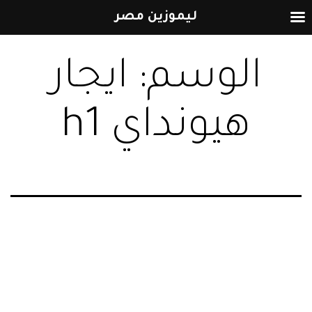
ليموزين مصر
التخطي
الوسم:
ايجار
إلى
المحتوى
هيونداي h1