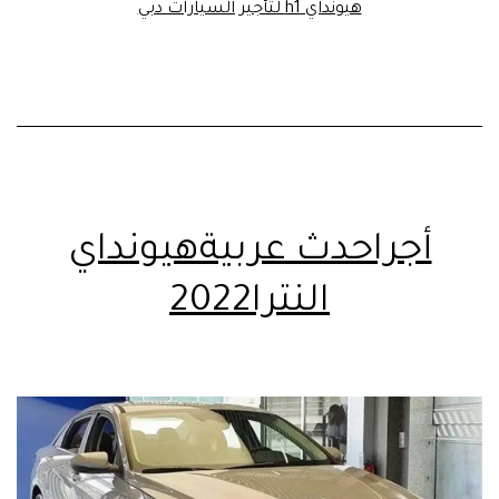
هيونداي h1 لتأجير السيارات دبي
أجراحدث عربيةهيونداي
النترا2022