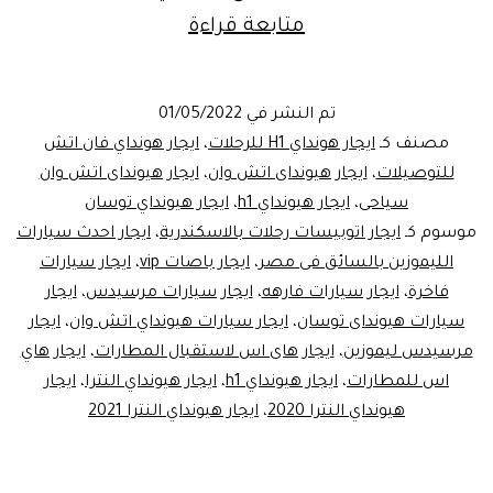
أجراحدث
متابعة قراءة
عربيةهيونداي
النترا2022
تم النشر في
01/05/2022
مصنف كـ
ايجار هونداي H1 للرحلات
،
ايجار هونداي فان اتش
للتوصيلات
،
ايجار هيونداى اتش وان
،
ايجار هيونداى اتش وان
سياحى
،
ايجار هيونداي h1
،
ايجار هيونداي توسان
موسوم كـ
ايجار اتوبيسات رحلات بالاسكندرية
،
ايجار احدث سيارات
الليموزين بالسائق فى مصر
،
ايجار باصات vip
،
ايجار سيارات
فاخرة
،
ايجار سيارات فارهه
،
ايجار سيارات مرسيدس
،
ايجار
سيارات هيونداى توسان
،
ايجار سيارات هيونداي اتش وان
،
ايجار
مرسيدس ليموزين
،
ايجار هاى اس لاستقبال المطارات
،
ايجار هاي
اس للمطارات
،
ايجار هيونداي h1
،
ايجار هيونداي النترا
،
ايجار
هيونداي النترا 2020
،
ايجار هيونداي النترا 2021