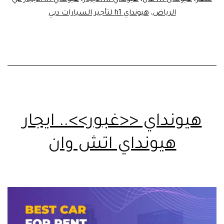
الرياض
،
هيونداي h1 لتأجير السيارات دبي
هيونداي <<غبور>>.. ايجار
هيونداي اتش وان