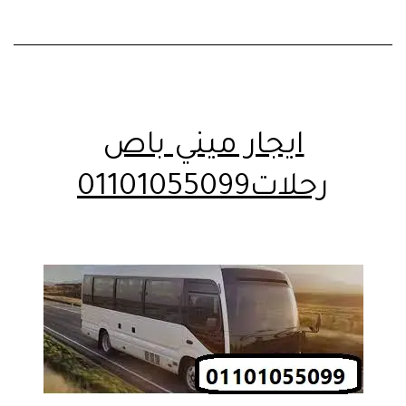
ايجار ميني باص
رحلات01101055099