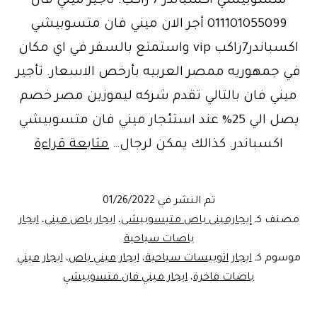
متسوبيشي اكسباندر 7 راكب. تأجير ميني فان
011101055099 أجر الان ميني فان متسوبيشي
اكسباندر7راكب vip واستمتع بالسفر في اي مكان
في جمهوريه ممصر العربيه بأرخص الاسعار. تأجير
ميني فان بالتالي تقدم شركه ليموزين مصر خصم
يصل الي 25% عند استئجار ميني فان متسوبيشي
ايجار
اكسباندر. كذالك يمكن لرجال…
متابعة قراءة
ميكرو
سياحي
تم النشر في
01/26/2022
مصنف كـ
إيجارمينى باص متيسوبيشى
،
ايجار باص ميني
،
ايجار
باصات سياحية
موسوم كـ
ايجار اتوبيسات سياحية
،
ايجار ميني باص
،
ايجار ميني
باصات فاخرة
،
ايجار ميني فان متسوبيشي