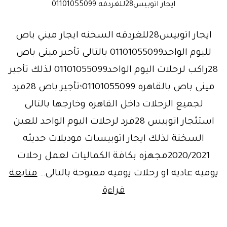
ايجار اتوبيس28للغردقه 01101055099
ايجار اتوبيس28للغردقه السخنه ايجار ميني باص
لليوم الواحد01101055099 بالتالى تأجير مينى باص
28راكب لرحلات اليوم الواحد01101055099 لذلك تأجير
مينى باص بالقاهره 01101055099؛تأجير باص 28فرد
لجميع الرحلات داخل القاهره وخارجها بالتالى
استئجار اتوبيس 28فرد لرحلات اليوم الواحد للعين
السخنة لذلك ايجار اتوبيسات موديلات حديثه
2020/2021مجهزه بكافة الكماليات لعمل رحلات
يوميه عاديه او رحلات يوميه مفتوحة بالتالى…
متابعة
ايجار
قراءة
ميني
باص