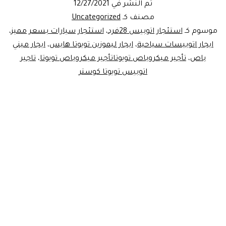
تم النشر في
12/27/2021
رحلات01101055099
مصنف كـ
Uncategorized
موسوم كـ
استئجار اتوبيس 28فرد
،
استئجار سيارات بسعر مميز
،
ايجار اتوبيسات سياحية
،
ايجار ليموزين تويوتا هايس
،
ايجار ميني
باص
،
تأجير ميكروباص تويوتاتأجير ميكروباص تويوتا
،
تاجير
اتوبيس تويوتا كوستر