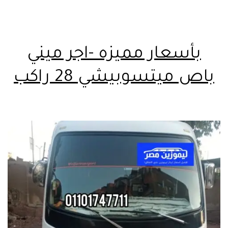
بأسعار مميزه -اجر ميني
باص ميتسوبيشي 28 راكب