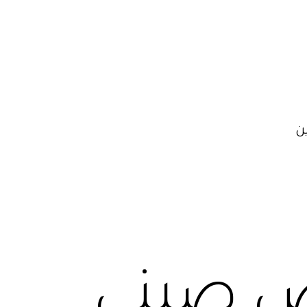
ن
اص صيني