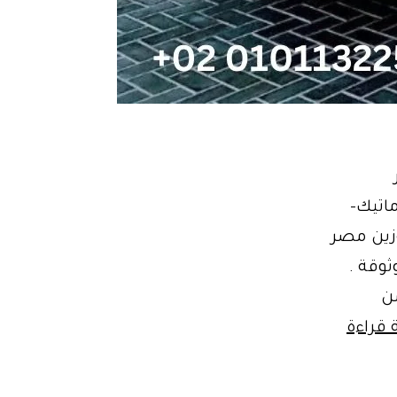
وماتيك-
ة ليموزين مصر
ثوقة .
ن
ايجار
 قراءة
ليموزين
14