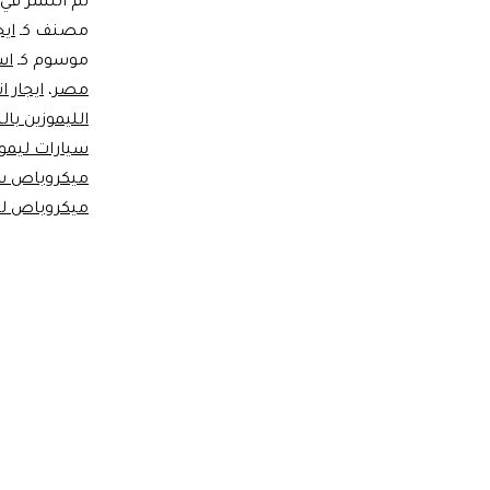
تم النشر في
مصنف كـ
اي
موسوم كـ
اس
مصر
،
ايجار 
الليموزين ب
سيارات ليموز
ميكروباص س
ميكروباص لي