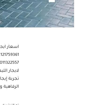
اسعار ايجا
لايجار الل
تجربة إيج
الرفاهية و