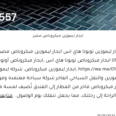
ايجار ليموزين ميكروباص مصر
ر ليموزين تويوتا هاي اس ايجار ليموزين ميكروباص مصر
01121759361 ايجار ميكروباص تويوتا هاي اس ,ايجار ميكروباص أوت
https://wa.me/01011322557 ,ايجار ليموزين ميكروباص, شرك
يموزين والنقل السياحي الفاخر شركة سياحة معتمدة ومو
ار ميكروباص فاخر من المطار إلى الفندق تُضيف لمسة م
الراحة إلى رحلتك، مما يجعل تنقلك يوم الوصول…
متابعة