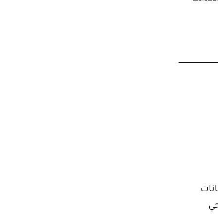
انات
حي