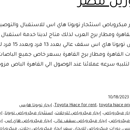
زين مصر
ر ميكروباص استئجار تويوتا هاي اس للاستقبال والتوص
قاهرة ومطار برج العرب لذلك متاح لدينا خدمة استقبال
بميكروباص تويوتا هاي اس س
 القاهرة ومطار برج القاهرة بسعر خاص جميع الباصات
تلبيه سرعه عملائنا عند الوصول الي القاهرة الباص مزو
س
10/18/2023
ل
toyota hiace pr
،
Toyota Hiace for rent
،
ايجار تويوتا هايس
د
جار ميكروباص
،
إيجار ميكروباص للرحلات
،
استئجار ميكروباص تويوتا
،
اي
 ميكروباص
،
ايجار ميكروباص سقف عالى
،
ايجار ميكروباص هاي اس
،
اي
ايس
،
دورات ميكروباص للايجار
،
سعر إيجار ميكروباص رحلات
،
ميكروباص 