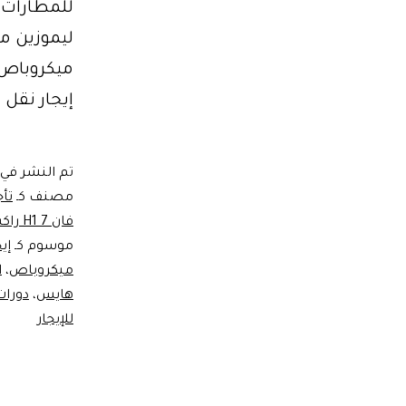
ميكروباص 
إيجار نقل 
تم النشر في
مصنف كـ
تأ
فان H1 7 راكب
موسوم كـ
إي
ميكروباص
،
ا
هايس
،
دورات
للإيجار