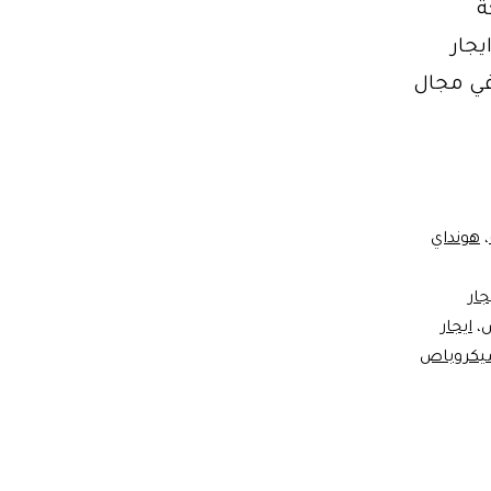
ذلك شركة
خص ايجار
في مجال
،
هونداي
جار
ص
،
ايجار
يكروباص