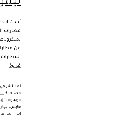
ليمو
أحدث ايجا
مطارات ال
من مطارات
المطارات ل
ايجار
قراءة
تويوتا
هاي
تم النشر في
الشك
مصنف كـ
ice
الجدي
موسوم كـ
إي
هايس
،
ايجار
بأقل
اس
،
ايجار ه