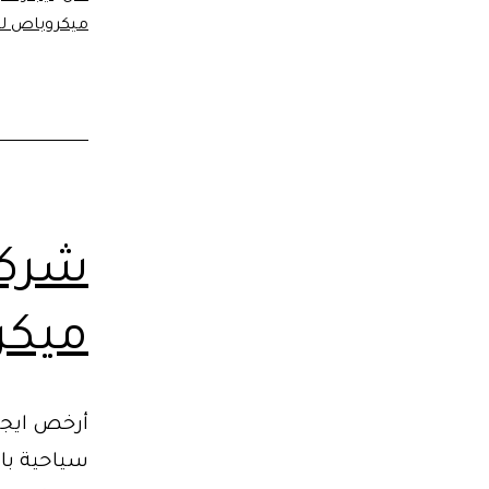
الأسع
ميكروباص للإ
من
ليموز
مصر
شركة
ميكر
أرخص ايجار
سياحية بال