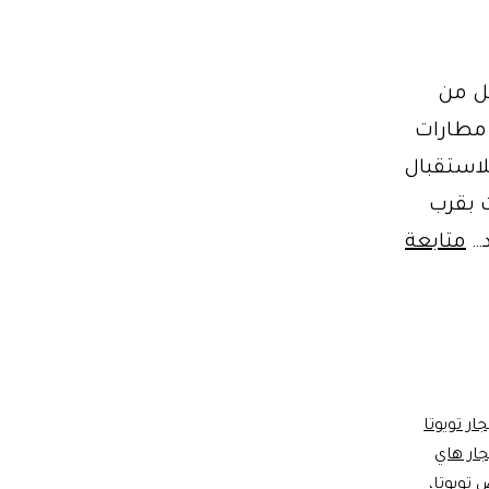
يل من
 مطارات
قف عالي بعدد 13 فرد وبعدد 15 فرد للاستقبال
 بقرب
د…
متابعة
جار تويوتا
جار هاي
تويوتا
،