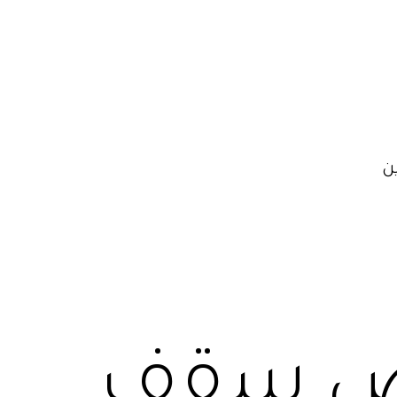
ن
باص سقف