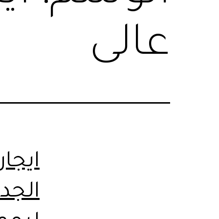
عالى
ايجا
الجد