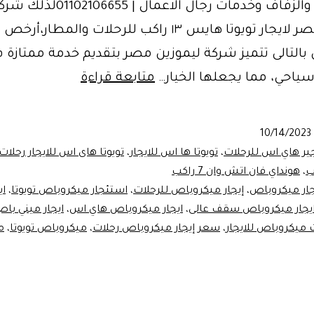
للمطارات والزفاف وخدمات رجال الاعمال | 01102106655ل
ليموزين مصر لايجار تويوتا هايس ١٣ راكب للرحلات والمطار،أر
بالتالى تتميز شركة ليموزين مصر بتقديم خدمة ممتازة 
شركة
سياحي، مما يجعلها الخيار…
متابعة قراءة
نقل
سياحى-
10/14/2023
ايجار
جير هاي اس للرحلات
،
تويوتا ها اس للايجار
،
تويوتا هاى اس للايجار رحلات
ميكروباص
،
هونداي فان اتش وان 7 راكب
جار ميكروباص
،
إيجار ميكروباص للرحلات
،
استئجار ميكروباص تويوتا
،
اي
رحلات
يجار ميكروباص سقف عالى
،
ايجار ميكروباص هاي اس
،
ايجار ميني با
 ميكروباص للايجار
،
سعر إيجار ميكروباص رحلات
،
ميكروباص تويوتا
،
م