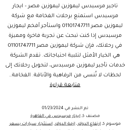
تاجير مرسيدس ليموزين ليموزين مصر – ايجار
مرسيدس استمتع برحلات الفخامة مع شركة
ليموزين مصر 01101747711 واستأجر أفخم ليموزين
مرسيدس إذا كنت تبحث عن تجربة فاخرة ومميزة
في رحلاتك، فإن شركة ليموزين مصر 01101747711
هي الخيار الأمثل لتلبية احتياجاتك. تقدم الشركة
خدمات تأجير ليموزين مرسيدس، لتحويل رحلاتك إلى
لحظات لا تُنسى من الرفاهية والأناقة. الفخامة…
ليموزين
متابعة قراءة
مصر
–
تم النشر في
01/23/2024
ايجار
مصنف كـ
ايجار مرسيدس في القاهرة
مرسيدس
موسوم كـ
ارتفاع الدولار
،
ازمة الدولار
،
استئجار سيارات بسعر