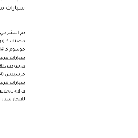
سيارات م
تم النشر في
مصنف كـ
اي
موسوم كـ
#ا
سيارات مر
مرسيدس e200
مرسيدس S450
سيارات مرسي
فيانو
،
ايجار 
للايجار سيا