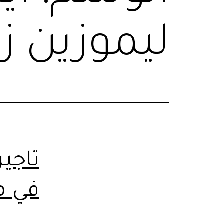
ليموزين ز
تاجي
في 