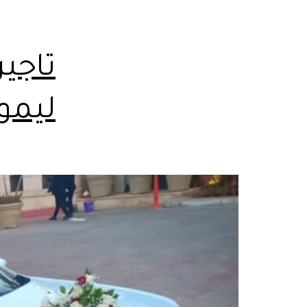
تاجي
ليمو