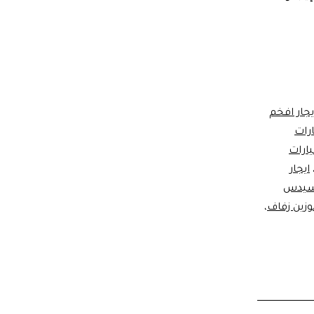
ير
دث
ارات
سيدس
يجار افخم
ارات
ر
يارات
ايجار
رسيدس
زين زفاف
،