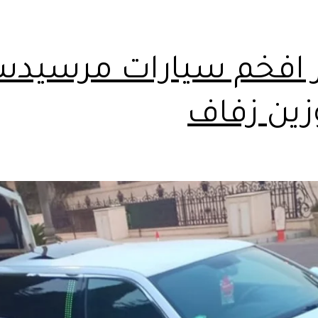
ر افخم سيارات مرسيد
زين زفاف