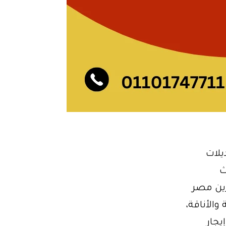
يلات
ث
ين مصر
ة والأناقة،
يجار