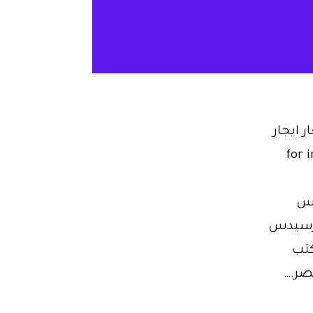
 اسعار ايجار
س في مصر-for inquiries
رسيدس
مرسيدس
تب
صر.…