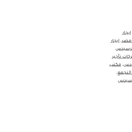
ايجار
 مصر
،
ايجار
مرسيدس
كات تأجير
دس
،
مكتب
التجمع
،
سيدس