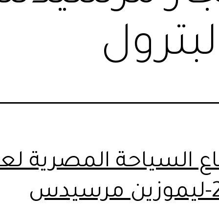
بترول
ع السياحة المصرية لعا
دس