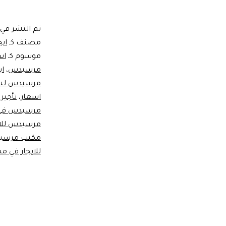
تم النشر في
مصنف كـ
اي
موسوم كـ
اس
مرسيدس
،
اي
مرسيدس لشر
اسعار
،
تأجير
مرسيدس في 
مرسيدس للاي
مكتب مرسيدس
للايجار في مط