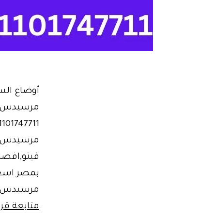
فيتو,افضل
بمصر اسع
مرسيدس لل
متابعة قرا