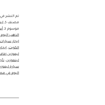
تم النشر في
مصنف كـ
ايج
موسوم كـ
أس
الذهب اليوم
،
ايجار سيارات
الكويت
،
ايجار
ليموزين زفاف
لينموزين
،
تأج
سيارة ليموزي
اليوم في مص