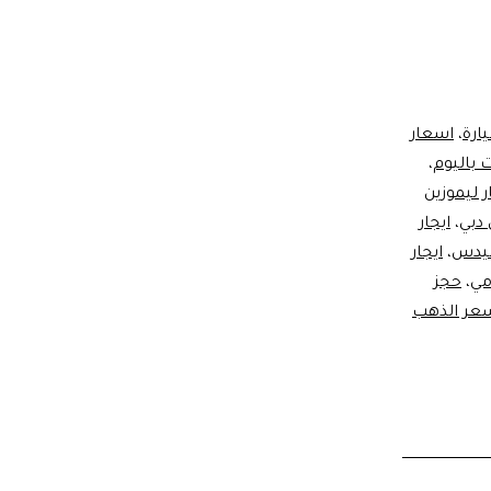
ارة
،
اسعار
 باليوم
،
ر ليموزين
 دبي
،
ايجار
سيدس
،
ايجار
مي
،
حجز
عر الذهب