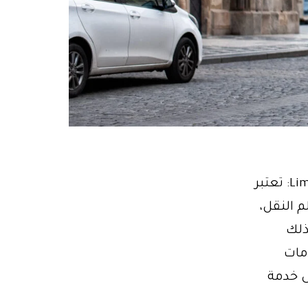
عربية ليموزين استرتش 01102106655 خدمة ليموزينLimousine Egypt: تعتبر
في عالم النقل،
ذلك
مات
ى خدمة