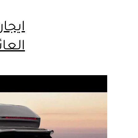
ايجار
العائلات