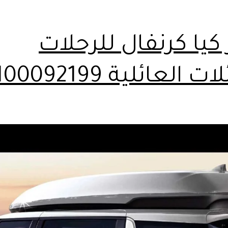
 كيا كرنفال للرحلات
 العائلية 01100092199