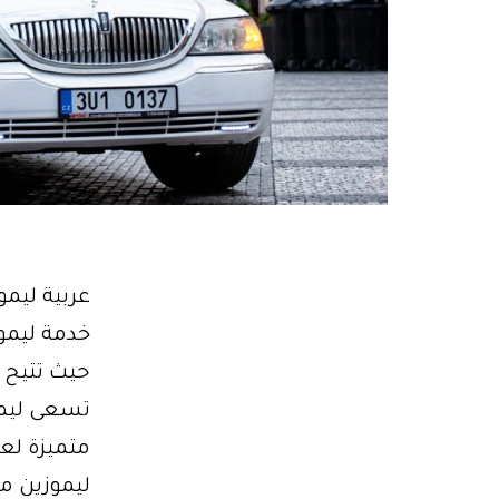
حيث تتيح 
تسعى ليمو
متميزة لعم
ليموزين مص