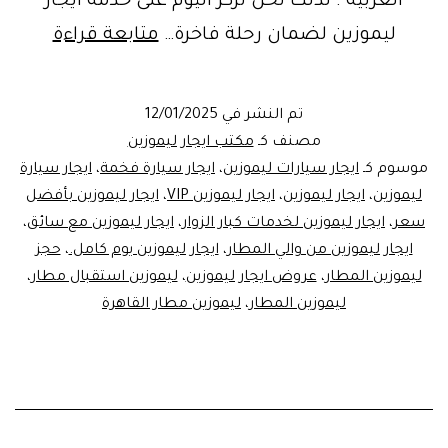
العربية . لذلك نحن نركز اليوم على خدمة ايجار
خدمة
ليموزين لضمان رحلة فاخرة…
متابعة قراءة
ايجار
ليموزي
تم النشر في
12/01/2025
مع
مصنف كـ
مكتب ايجار ليموزين
سائق
موسوم كـ
ايجار سيارات ليموزين
،
ايجار سيارة فخمة
،
ايجار سيارة
ليموزين
،
ايجار ليموزين
،
ايجار ليموزين VIP
،
ايجار ليموزين بأفضل
|
سعر
،
ايجار ليموزين لخدمات كبار الزوار
،
ايجار ليموزين مع سائق
،
أفضل
ايجار ليموزين من والي المطار
،
ايجار ليموزين يوم كامل.
،
حجز
خدمات
ليموزين المطار
،
عروض ايجار ليموزين
،
ليموزين استقبال مطار
،
ليموزين المطار
،
ليموزين مطار القاهرة
ليموزي
مطار
القاهرة
|
106655