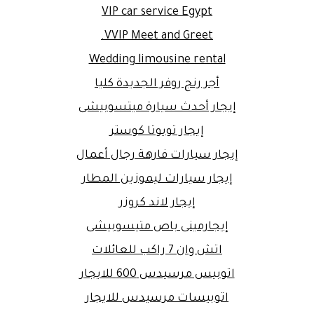
VIP car service Egypt
VVIP Meet and Greet.
Wedding limousine rental
أجر رنج روفر الجديدة كليا
إيجار أحدث سيارة ميتسوبيشى
إيجار تويوتا كوستر
إيجار سيارات فارهة رجال أعمال
إيجار سيارات ليموزين المطار
إيجار لاند كروزر
إيجارمينى باص متيسوبيشى
اتش وان 7 راكب للعائلات
اتوبيس مرسيدس 600 للايجار
اتوبيسات مرسيدس للايجار