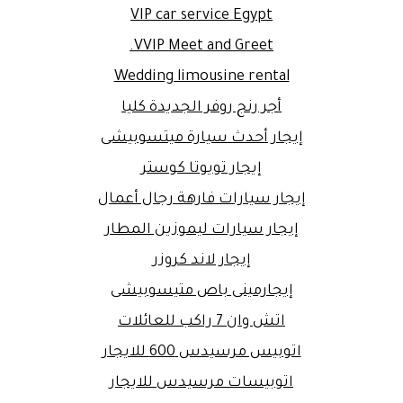
VIP car service Egypt
VVIP Meet and Greet.
Wedding limousine rental
أجر رنج روفر الجديدة كليا
إيجار أحدث سيارة ميتسوبيشى
إيجار تويوتا كوستر
إيجار سيارات فارهة رجال أعمال
إيجار سيارات ليموزين المطار
إيجار لاند كروزر
إيجارمينى باص متيسوبيشى
اتش وان 7 راكب للعائلات
اتوبيس مرسيدس 600 للايجار
اتوبيسات مرسيدس للايجار